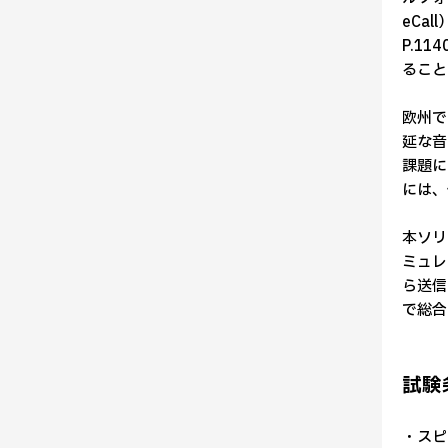
eCa
P.11
ること
欧州で
延な音
課題に
には、
本ソリ
ミュレ
ら送信
で総合
試験
・スピ