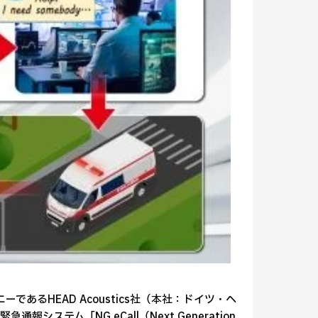
あるHEAD Acoustics社（本社：ドイツ・ヘ
テム「NG eCall（Next Generation