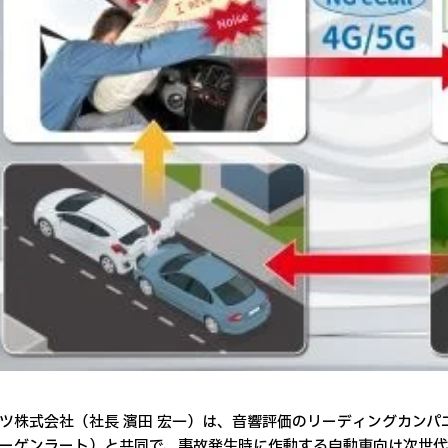
ツ株式会社（社長 濱田 宏一）は、音響評価のリーディングカンパニーで
ーゲンラート）と共同で、事故発生時に作動する自動車向け次世代緊急通報シス