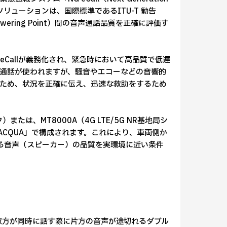
リューションは、国際標準であるITU-T 勧告
Answering Point）間の音声通話品質を正確に評価す
G eCallが義務化され、緊急時において高品質で低遅
通話が使われますが、騒音やエコーなどの音響的
ため、状況を正確に伝え、迅速な救助をするため
たは、MT8000A（4G LTE/5G NR基地局シ
ム「ACQUA」で構成されます。これにより、車両側か
する音声（スピーカー）の品質を実環境に近い条件
双方が同時に話す際に片方の音声が途切れるダブル