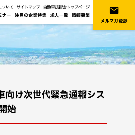
について
サイトマップ
自動車技術会トップページ
email
ミナー
注目の企業特集
求人一覧
情報募集
メルマガ登録
、自動車向け次世代緊急通報シス
開始