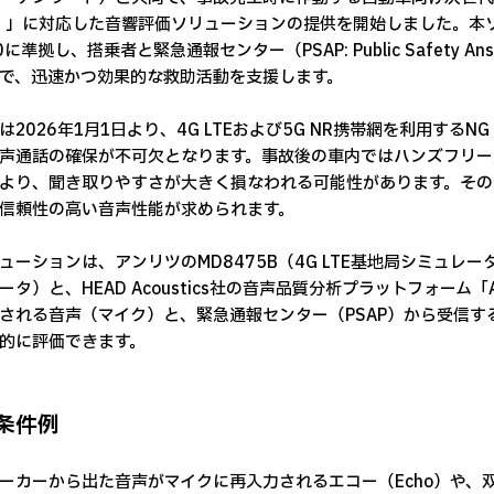
ll）」に対応した音響評価ソリューションの提供を開始しました。本ソ
40に準拠し、搭乗者と緊急通報センター（PSAP: Public Safety 
で、迅速かつ効果的な救助活動を支援します。
は2026年1月1日より、4G LTEおよび5G NR携帯網を利用するN
声通話の確保が不可欠となります。事故後の車内ではハンズフリー
より、聞き取りやすさが大きく損なわれる可能性があります。その
信頼性の高い音声性能が求められます。
ューションは、アンリツのMD8475B（4G LTE基地局シミュレータ）ま
ータ）と、HEAD Acoustics社の音声品質分析プラットフォー
される音声（マイク）と、緊急通報センター（PSAP）から受信
的に評価できます。
条件例
ーカーから出た音声がマイクに再入力されるエコー（Echo）や、