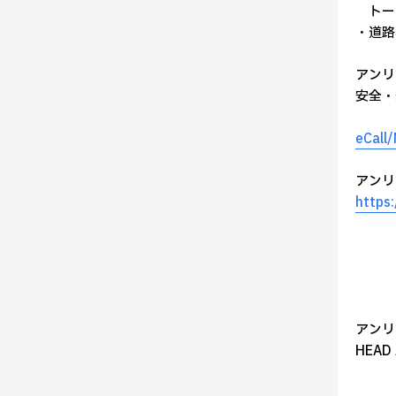
トー
・道路
アンリ
安全・
eCa
アンリ
https
アンリ
HEAD