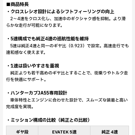
■商品特長
・クロスレシオ設計によるシフトフィーリングの向上
2〜4速をクロス化し、加速中のギクシャク感を抑制。より滑
らかな走行が可能になります。
・5速構成でも純正4速の巡航性能を維持
5速は純正4速と同一のギヤ比（0.923）で設定。高速走行でも
違和感なく使えます。
・1速は扱いやすさを重視
純正よりも若干高めのギヤ比とすることで、街乗りやトルク走
行を快適にサポート。
・ハンターカブJA55専用設計
車体特性とエンジンに合わせた設計で、スムーズな装着と高い
完成度を実現。
・ミッション構成の比較（純正との比較）
ギヤ段
EVATEK 5速
純正 4速