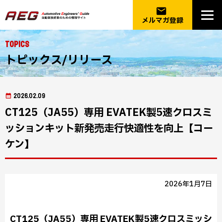
email
メルマガ登録
Topics
トピックス/リリース
2026.02.09
CT125（JA55）専用 EVATEK製5速クロスミ
ッションキット新発売走行快適性を向上【コー
ケン】
2026年1月7日
CT125（JA55）専用 EVATEK製5速クロスミッシ