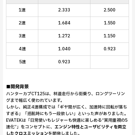
1速
2.333
2.500
2速
1.684
1.550
3速
1.272
1.150
4速
1.040
0.923
5速
0.923
■開発背景
ハンターカブCT125は、林道走行から街乗り、ロングツーリン
グまで幅広く使われています。
しかし、純正4速構成では「ギヤ間が広く、加速時に回転が落ち
すぎる」「巡航時にもう一段欲しい」といった声がありました。
EVATEKは「日常使いもレジャーも快適に楽しめる“実用重視の5
速化”」をコンセプトに、
エンジン特性とユーザビリティを両立
したクロスミッション
を開発しました。