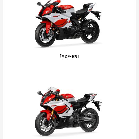
「YZF-R9」