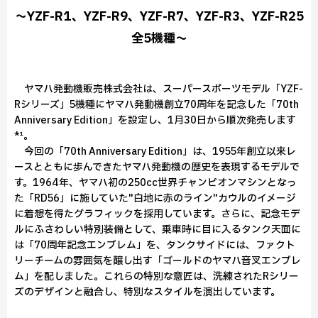
～YZF-R1、YZF-R9、YZF-R7、YZF-R3、YZF-R25
全5機種～
ヤマハ発動機販売株式会社は、スーパースポーツモデル「YZF-
Rシリーズ」5機種にヤマハ発動機創立70周年を記念した「70th
Anniversary Edition」を設定し、1月30日から順次発売します
*¹。
今回の「70th Anniversary Edition」は、1955年創立以来レ
ースとともに歩んできたヤマハ発動機の歴史を表現するモデルで
す。1964年、ヤマハ初の250cc世界チャンピオンマシンとなっ
た「RD56」に施していた"白地に赤のライン"カウルのイメージ
に着想を得たグラフィックを採用しています。さらに、記念モデ
ルにふさわしい特別装備として、乗車時に目に入るタンク天面に
は「70周年記念エンブレム」を、タンクサイドには、ファクト
リーチームの雰囲気を醸し出す「ゴールドのヤマハ音叉エンブレ
ム」を配しました。これらの特別な意匠は、洗練されたRシリー
ズのデザインと融合し、特別なスタイルを演出しています。