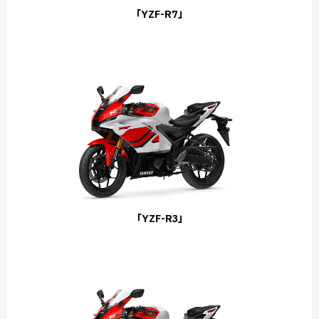
「YZF-R7」
「YZF-R3」