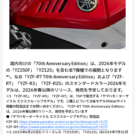
国内向けの「70th Anniversary Edition」は、2026年モデル
の「YZ250F」「YZ125」を含む全7機種での展開となります
*²。なお「YZF-R7 70th Anniversary Edition」および「YZF-
R7」「YZF-R3」「YZF-R25」のスタンダードカラー2026年モ
デルは、2026年春以降のリリース、発売を予定しております。
※1 「YZF-R1」「YZF-R9」「YZF-R7」は、YSPで販売する「ヤマハモーターサ
イクル エクスクルーシブモデル」です。ご購入については各モデルのWebサイト
掲載の取扱店までお問い合せください。「YZF-R7 70th Anniversary Edition」
は、2026年春以降のリリース、発売を予定しています
■「ヤマハモーターサイクル エクスクルーシブモデル」取扱店
YZF-R1
https://www.yamaha-motor.co.jp/mc/lineup/yzf-r1/
YZF-R9
https://www.yamaha-motor.co.jp/mc/lineup/yzf-r9/
※2 2025年6月25日にリリースした「YZ250F」「YZ125」は2025年7月31日