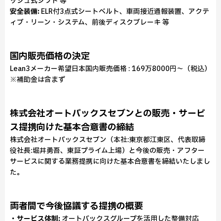
ッシュ式シフト 等
安全装備:
ELR付3点式シートベルト、車両接近通報装置、アクテ
ィブ・リーン・システム、前後ディスクブレーキ 等
国内販売価格の決定
Lean3メーカー希望日本国内販売価格 : 169万8000円〜（税込）
※補助金は含まず
株式会社オートバックスセブンとの販売・サービ
ス提携向けた基本合意書の締結
株式会社オートバックスセブン（本社:東京都江東区、代表取締
役社長:堀井勇吾、東証プライム上場）と今後の販売・アフター
サービスに関する業務提携に向けた基本合意書を締結いたしまし
た。
両者間で今後協議する提携の概要
・サービス体制:
オートバックスグループを活用した整備対応