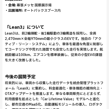
・会場:
幕張メッセ 国際展示場
・出展場所:
オートバックスブース内
「Lean3」について
Lean3は、前2輪操舵・後1輪駆動の3輪構造を採用し、全長
2,470mm×全幅970mmの最小クラスのEVです。独自の「アク
ティブ・リーン・システム」により、車体を最適な角度に制御し
てコーナリングや荒れた路面でも安定した走行を実現します。航
続距離は100km、エアコンを標準装備し、従来の小型EVの課題
を大きく改善しました。
今後の展開予定
将来的には、車両から収集した走行データを統合管理プラットフ
ォーム「LeanX」に集約し、料金最適化・車体機能の維持向上・
OTAアップデートを推進します。単なる車両販売にとどまらず、
利用価値を起点とした「Car Lifetime Value」モデルへと進化
し、都市交通のMaaS化、自動運転モジュールの導入、ロボタク