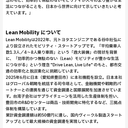
念のもと、効率的で無駄のないモビリティが人々のより豊かな生
活につながることを、日本から世界に向けて示していきたいと考
えています。」
Lean Mobility について
Lean Mobilityは2022年、元トヨタエンジニアである谷中壯弘に
より設立されたモビリティ・スタートアップです。「平均乗車人
数1.3人／4〜8人乗り車両」という「過大装備」の現状を背景
に、「効率的かつ無駄のない（Lean）モビリティが豊かな生活
につながる」という理念 "Drive Lean, Live Life" のもと、都市交
通の効率化と脱炭素化に挑戦しています。
2025年6月に日本（愛知県豊田市）に本社機能を設立。日本本社
はグローバル戦略を統括する司令塔として、金融機関や戦略的パ
ートナーとの連携を通じて資金調達と国際展開を加速させていま
す。台湾子会社はサプライチェーンを活用した生産体制を担い、
豊田市のR&Dセンターは商品・技術開発に特化するなど、三拠点
体制を構築しています。
累計資金調達額は約50億円に達し、国内ヴィークル製造スタート
アップとして最大規模の資金調達を実現しています。