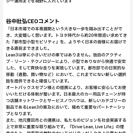
シー運用までを視野に入れています
谷中壯弘CEOコメント
「日本市場での本格展開という大きな一歩を踏み出すことがで
き、大変嬉しく思います。トヨタ時代から約20年間追い求めてき
た『都市型小型モビリティ』を、ようやく日本の皆様にお届けで
きる直前まできました。
Lean3は単に小さいだけの車ではありません。独自のアクティ
ブ・リーン・テクノロジーにより、小型でありながら快適で安定
した、そして爽快な走りを実現しています。都市部での日常的な
移動（通勤、買い物など）において、これまでにない新しい選択
肢を提供できると確信しています。
オートバックスセブン様との提携により、お客様に安心してお使
いいただける体制が整います。日本最大のカー用品チェーンが持
つ店舗ネットワークとサービスノウハウは、新しいカテゴリーの
製品であるLean3の普及において、極めて重要なパートナーシッ
プとなります。
また、地元豊田市との連携は、私たちのビジョンを社会実装する
上で非常に重要な取り組みです。『Drive Lean, Live Life』の理