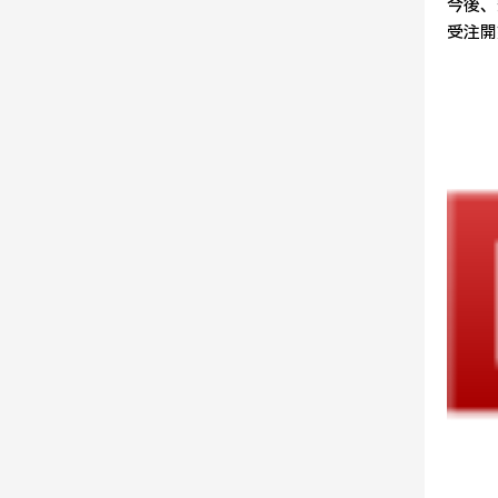
今後、
受注開