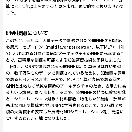
め、10万原子を超える大規模系の長時間シミュレーションの計
算には、1年以上を要すると見込まれ、現実的ではありませんで
した。
開発技術について
このたび、当社は、大量データで訓練された公開NNPの知識を、
多層パーセプトロン（multi layer perceptron、以下MLP）（注
7）と呼ばれる計算が高速なアーキテクチャのNNPに転移するこ
とで、高精度な訓練を可能にする知識蒸留技術を開発しました
（図1）。GNNで構成される公開NNPは、計算速度は遅いもの
の、数千万件ものデータで訓練されているために、知識量は豊富
であると考えられます。一方で、MLPは計算が高速である反面、
GNNと比較して単純な構造のアーキテクチャのため、表現力に劣
るという課題がありました。そこで、公開NNPの持つ広範な知識
と、シミュレーション対象の材料構造に特化した知識を、計算が
高速なMLPで構成されたNNPに学習させることで、10万原子規
模の大規模系の安定した長時間MDシミュレーションを、高速に
実行することが可能になりました。