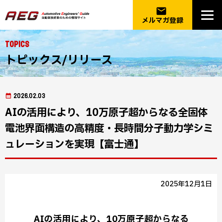
email
メルマガ登録
Topics
トピックス/リリース
2026.02.03
AIの活用により、10万原子超からなる全固体
電池界面構造の高精度・長時間分子動力学シミ
ュレーションを実現【富士通】
2025年12月1日
AIの活用により、10万原子超からなる