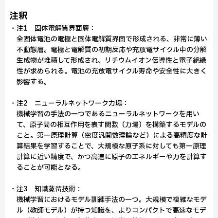
注釈
・注1 固体電解質界面層：
全固体電池の電極と固体電解質界面で形成される、非常に薄い
不動態層。電極と電解質の初期反応や充放電サイクル中の分解
生成物が堆積して形成され、リチウムイオン伝導性と電子絶縁
性が求められる。電池の充放電サイクル寿命や安全性に大きく
影響する。
・注2 ニューラルネットワーク力場：
機械学習の手法の一つであるニューラルネットワークを用い
て、原子間の相互作用を表す関数（力場）を構築するモデルの
こと。第一原理計算（密度汎関数理論など）による高精度な計
算結果を学習することで、大規模な原子系に対しても第一原理
計算に近い精度で、かつ高速に原子のエネルギーや力を計算す
ることが可能となる。
・注3 知識蒸留技術：
機械学習におけるモデル訓練手法の一つ。大規模で複雑なモデ
ル（教師モデル）が持つ知識を、よりコンパクトで高速なモデ