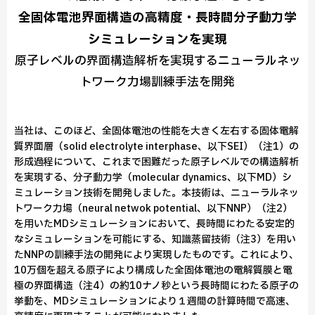
全固体電池界面構造の高精度・長時間分子動力学
シミュレーションを実現
原子レベルの界面構造解析を実現するニューラルネッ
トワーク力場訓練手法を開発
当社は、このほど、全固体電池の性能を大きく左右する固体電解
質界面層（solid electrolyte interphase、以下SEI）（注1）の
形成過程について、これまで困難だった原子レベルでの構造解析
を実現する、分子動力学（molecular dynamics、以下MD）シ
ミュレーション技術を開発しました。本技術は、ニューラルネッ
トワーク力場（neural netwok potential、以下NNP）（注2）
を用いたMDシミュレーションにおいて、長時間にわたる安定的
なシミュレーションを可能にする、知識蒸留技術（注3）を用い
たNNPの訓練手法の開発により実現したものです。これにより、
10万個を超える原子により構成した全固体電池の電解質膜と電
極の界面構造（注4）の約10ナノ秒という長時間にわたる原子の
挙動を、MDシミュレーションにより１週間の計算時間で高速、