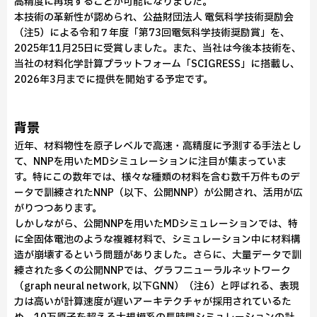
高精度に再現することが可能になりました。
本技術の革新性が認められ、公益財団法人 電気科学技術奨励会
（注5）による令和７年度「第73回電気科学技術奨励賞」を、
2025年11月25日に受賞しました。また、当社は今後本技術を、
当社の材料化学計算プラットフォーム「SCIGRESS」に搭載し、
2026年3月までに提供を開始する予定です。
背景
近年、材料物性を原子レベルで高速・高精度に予測する手法とし
て、NNPを用いたMDシミュレーションに注目が集まっていま
す。特にこの数年では、様々な種類の材料を含む数千万件ものデ
ータで訓練されたNNP（以下、公開NNP）が公開され、活用が広
がりつつあります。
しかしながら、公開NNPを用いたMDシミュレーションでは、特
に全固体電池のような複雑材料で、シミュレーション中に材料構
造が崩壊するという問題がありました。さらに、大量データで訓
練された多くの公開NNPでは、グラフニューラルネットワーク
（graph neural network, 以下GNN）（注6）と呼ばれる、表現
力は高いが計算速度が遅いアーキテクチャが採用されているた