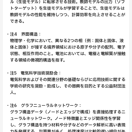
ル（生徒モデル）に転移させる技術。教師モデルの出力（ソフ
トターゲット）を生徒モデルが学習することで、生徒モデルは
教師モデルの性能を維持しつつ、計算効率を向上させることが
できる。
・注4 界面構造：
物理学・化学において、異なる2つの相（例：固体と固体、液
体と固体）が接する境界領域における原子や分子の配列、電子
状態、相互作用のこと。電池においては、電極と電解質が接触
する領域の微視的構造を指す。
・注5 電気科学技術奨励会：
電気科学およびその関連分野の基礎ならびに応用技術に関する
学術の研究を奨励・助成し、その振興を目的とする公益財団法
人。
・注6 グラフニューラルネットワーク：
グラフ構造データ（ノードとエッジで構成）を直接処理するニ
ューラルネットワーク。ノード特徴量とエッジ関係性を学習
し、グラフ構造を持つ材料や分子などのデータ解析に高い表現
力を発揮する。計算量が多く、処理速度は比較的遅い傾向があ