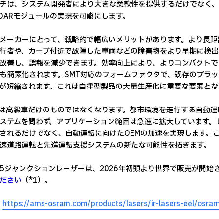
チは、システム開発者により大きな柔軟性を提供するだけでなく、
iDARモジュールの実現を可能にします。
メーカーにとって、戦略的で幅広いメリットがあります。より長距
行者や、カーブ付近で故障した車両などの障害物をより早期に検出
改善し、誤報を減少できます。効率向上により、よりコンパクトで
も簡素化されます。SMT対応のフォームファクタで、既存のプラ
が短縮されます。これは自律型製品の大量生産化に重要な要素とな
ARは高級車だけのものではなくなります。都市環境を走行する自動
ステムを問わず、アプリケーション範囲は急速に拡大しています。
されるだけでなく、自動運転に向けたOEMの加速を実現します。
速道路運転と先進運転支援システムの新たな可能性を拓きます。
5ジャンクションレーザーは、2026年初頭より世界で販売が開始
ださい
（*1）。
）
https://ams-osram.com/products/lasers/ir-lasers-eel/osram