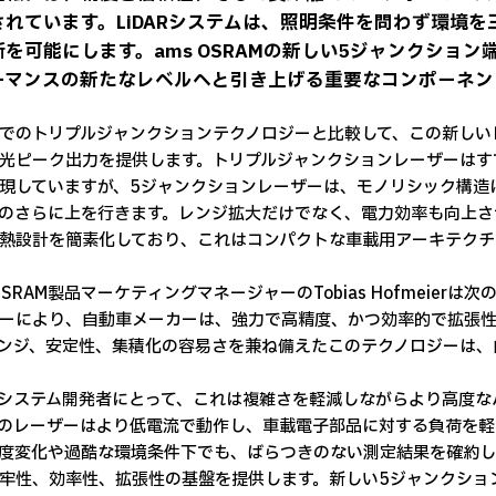
されています。LiDARシステムは、照明条件を問わず環境
断を可能にします。ams OSRAMの新しい5ジャンクショ
ーマンスの新たなレベルへと引き上げる重要なコンポーネン
でのトリプルジャンクションテクノロジーと比較して、この新しい
光ピーク出力を提供します。トリプルジャンクションレーザーはす
現していますが、5ジャンクションレーザーは、モノリシック構造
のさらに上を行きます。レンジ拡大だけでなく、電力効率も向上さ
熱設計を簡素化しており、これはコンパクトな車載用アーキテクチ
 OSRAM製品マーケティングマネージャーのTobias Hofmeie
ーにより、自動車メーカーは、強力で高精度、かつ効率的で拡張性に
ンジ、安定性、集積化の容易さを兼ね備えたこのテクノロジーは、
ARシステム開発者にとって、これは複雑さを軽減しながらより高度
のレーザーはより低電流で動作し、車載電子部品に対する負荷を軽
度変化や過酷な環境条件下でも、ばらつきのない測定結果を確約し
牢性、効率性、拡張性の基盤を提供します。新しい5ジャンクショ