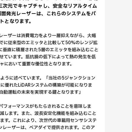
を三次元でキャプチャし、安全なリアルタイム
ン端面発光レーザーは、これらのシステムをパ
トとなります。
レーザーは消費電力をより一層抑えながら、大幅
でに従来型のエミッタと比較して50%のレンジ拡
に垂直に積層された5層のエミッタを組み込むこと
せています。抵抗損の低下によって熱の発生を低
ャにおいて重要な優位性となります。
rは次のように述べています。「当社の5ジャンクション
優れたLiDARシステムの構築が可能になりま
自動運転の未来を実現する鍵となります」
なパフォーマンスがもたらされることを意味しま
減します。また、波長安定化機能を組み込むこと
ます。これにより、次世代の車載用センサシステ
ンレーザーは、ベアダイで提供されます。このア