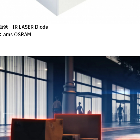
像：IR LASER Diode
ams OSRAM