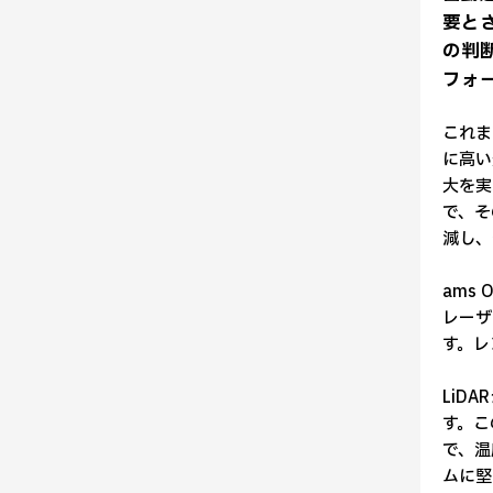
要と
の判
フォ
これま
に高い
大を実
で、そ
減し、
ams
レーザ
す。レ
LiD
す。こ
で、温
ムに堅