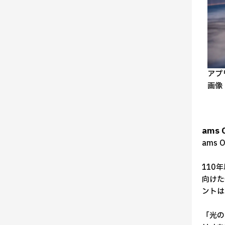
アプ
画像：
ams
ams
110
向けた
ントは
「光の