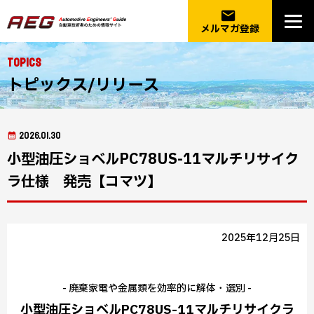
email
メルマガ登録
Topics
トピックス/リリース
2026.01.30
小型油圧ショベルPC78US-11マルチリサイク
ラ仕様 発売【コマツ】
2025年12月25日
- 廃棄家電や金属類を効率的に解体・選別 -
小型油圧ショベルPC78US-11マルチリサイクラ