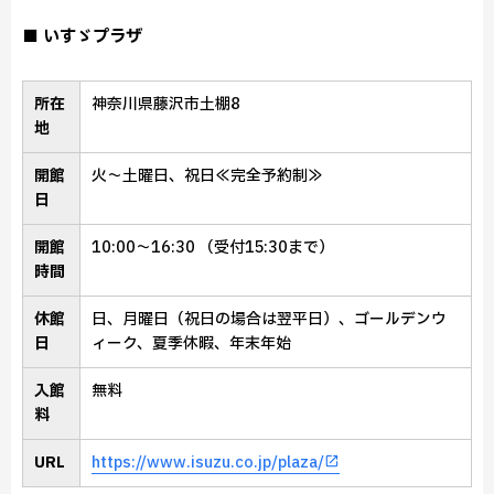
■ いすゞプラザ
所在
神奈川県藤沢市土棚8
地
開館
火～土曜日、祝日≪完全予約制≫
日
開館
10:00～16:30 （受付15:30まで）
時間
休館
日、月曜日（祝日の場合は翌平日）、ゴールデンウ
日
ィーク、夏季休暇、年末年始
入館
無料
料
URL
https://www.isuzu.co.jp/plaza/