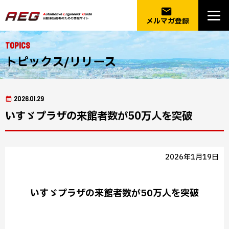
email
メルマガ登録
Topics
トピックス/リリース
2026.01.29
いすゞプラザの来館者数が50万人を突破
2026年1月19日
いすゞプラザの来館者数が50万人を突破