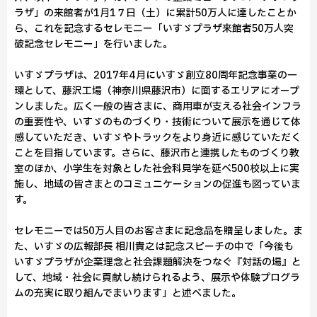
ラザ」の来館者が1月1７日（土）に累計50万人に達したことか
ら、これを記念するセレモニー「いすゞプラザ来館者50万人突
破記念セレモニー」を行いました。
いすゞプラザは、2017年4月にいすゞ創立80周年記念事業の一
環として、藤沢工場（神奈川県藤沢市）に面するエリアにオープ
ンしました。広く一般の皆さまに、商用車が支える社会インフラ
の重要性や、いすゞのものづくり・技術について展示を通じて体
感していただき、いすゞやトラックをより身近に感じていただく
ことを目指しています。さらに、藤沢市と連携したものづくり教
室のほか、小学生を対象とした社会科見学を延べ500校以上に実
施し、地域の皆さまとのコミュニケーションの促進も図っていま
す。
セレモニーでは50万人目のお客さまに記念品を贈呈しました。ま
た、いすゞの広報部長 相川貴之は記念スピーチの中で「今後も
いすゞプラザが企業理念と社会課題解決をつなぐ『対話の場』と
して、地域・社会に貢献し続けられるよう、展示や体験プログラ
ムの充実に取り組んでまいります」と述べました。