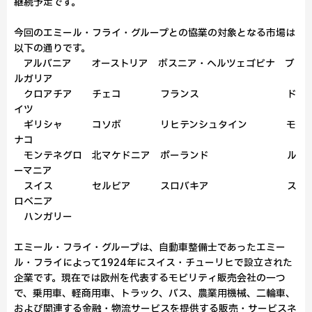
継続予定です。
今回のエミール・フライ・グループとの協業の対象となる市場は
以下の通りです。
アルバニア オーストリア ボスニア・ヘルツェゴビナ ブ
ルガリア
クロアチア チェコ フランス ド
イツ
ギリシャ コソボ リヒテンシュタイン モ
ナコ
モンテネグロ 北マケドニア ポーランド ル
ーマニア
スイス セルビア スロバキア ス
ロベニア
ハンガリー
エミール・フライ・グループは、自動車整備士であったエミー
ル・フライによって1924年にスイス・チューリヒで設立された
企業です。現在では欧州を代表するモビリティ販売会社の一つ
で、乗用車、軽商用車、トラック、バス、農業用機械、二輪車、
および関連する金融・物流サービスを提供する販売・サービスネ