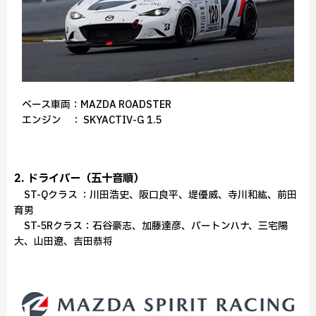
ベース車両：MAZDA ROADSTER
エンジン ： SKYACTIV-G 1.5
2. ドライバー（五十音順）
ST-Qクラス ：川田浩史、阪口良平、堤優威、寺川和紘、前田
育男
ST-5Rクラス：石谷豪志、加藤達彦、バートンハナ、三宅陽
大、山田遼、吉田恭将