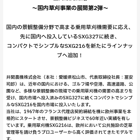
～国内草刈事業の展開第2弾～
国内の景観整備分野で高まる乗用草刈機需要に応え、
先に国内へ投入しているSXG327に続き、
コンパクトでシンプルなSXG216を新たにラインナッ
プへ追加！
井関農機株式会社（本社：愛媛県松山市、代表取締役社長：冨安
司郎）は、近年の国内における、ゴルフ場や空港、高速道路、公
園など、多様な景観整備の現場での乗用草刈機の需要の高まりを
受け、国内市場へ投入済みのSXG327に続くコンパクトでシンプ
ルなSXG216を国内市場に投入いたします。
当社は、1967年のフランス代理店契約締結を機に欧州事業を本
格的にスタートさせ、景観整備ビジネスで60年近い実績を有し
ています。乗用草刈機SXG216は、欧州において公共施設の芝草
管理等を請け負うプロユーザーから高く評価されてきたモデルで
す。