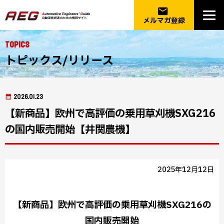
email
メルマガ登録
Topics
トピックス/リリース
2026.01.23
【新商品】欧州で高評価の乗用草刈機SXG216
の国内販売開始【井関農機】
2025年12月12日
【新商品】欧州で高評価の乗用草刈機SXG216の
国内販売開始