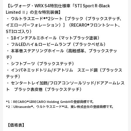
【レヴォーグ・WRX S4特別仕様車「STI Sport R-Black
Limited Ⅱ」の主な特別装備】
・ ウルトラスエード®*2シート［ブラック（ブラックステッチ、
イエローパーフォレーション）］（RECARO®フロントシート、
STIロゴ入り）
・ 18インチアルミホイール（マットブラック塗装）
・ フルLEDハイ＆ロービームランプ（ブラックベゼル）
・ 本革巻ステアリングホイール（高触感革、ブラックステッ
チ）
・ シフトブーツ（ブラックステッチ）
・ インパネミッドトリム/ドアトリム スエード調（ブラックス
テッチ）
・ センタートレイ加飾/フロアコンソールリッド/ドアアームレス
ト ブラック表皮巻（ブラックステッチ）
*1：RECARO®はRECARO Holding GmbHの登録商標です。
*2：Ultrasuede®、ウルトラスエード®は、東レ株式会社の登録商標です。
【価格表】