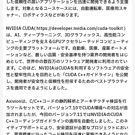
した信頼性の高いアプリケーションを迅速に開発できるよう支援
します。対象となるユースケースには、自動運転車、医療用スキ
ャナー、ロボティクスなどがあります。
NVIDIA CUDA( https://developer.nvidia.com/cuda-toolkit )
は、AI、ディープラーニング、3Dグラフィックス、高性能コン
ピューティングを支えるGPUアクセラレーテッドコンピューティ
ングの主要プラットフォームです。自動車、医療、産業オートメ
ーションなど、厳しい品質・安全基準を持つ業界の開発者をはじ
めとして、世界中の数百万のソフトウェア開発者に利用されてい
ます。このほど、NVIDIAはCUDAを利用するソフトウェアの安全
性と堅牢性向上を目的とした「CUDA C++ガイドライン」を公開
し、開発者が安全性と信頼性を担保するためのベストプラクティ
スを適用できるようにしました。
Axivionは、C/C++コードの静的解析とアーキテクチャ検証を行
うツールセットです。バージョン7.10でCUDA環境への対応が追
加されましたが、今回のバージョン7.11ではNVIDIAのCUDA
C++コーディングガイドラインの適用を自動化しました。このネ
イティブサポートにより、安全認証が必要なプロジェクトにおい
て、業界標準に沿ったコード検証を迅速に実施できるようになり