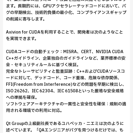
ます。長期的には、GPUアクセラレーテッドコードにおいて、バ
グの早期検出、技術的負債の最小化、コンプライアンスギャップ
の削減に寄与します。
Axivion for CUDAを利用することで、開発者は次のようなこと
を実現できます。
CUDAコードの自動チェック：MISRA、CERT、NVIDIA CUDA
C++ガイドライン、企業独自のガイドラインなど、業界標準の安
全・セキュリティルールに基づく検証。
完全なトレーサビリティと監査証跡：C++およびCUDAソースコ
ードに対して、デッドコード、コード重複、危険な依存関係、
FFI(Freedom from Interference)などの問題を早期に検出し、
ISO 26262、IEC 62304、IEC 61508といった厳格な安全規格
への準拠を確保。
ソフトウェアアーキテクチャの一貫性と安全性を確保：規制の適
用される環境での利用に対応。
Qt Groupの上級副社長であるユハペッカ・ニエミは次のように
述べています。「QAエンジニアがバグを見つけるだけでは、も