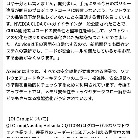
はや十分とは言えません。開発者は、手元にある今日のポリシー
違反が明日のプロジェクトコードに影響しないよう、ソフトウェ
アの品質低下が発生していないことを証明する責任を負っていま
す。NVIDIA CUDA C++ガイドラインが一般公開されたことで、
CUDA開発者はコードの安全性と堅牢性を確保して、ソフトウェ
アの劣化を防ぐための標準化された指標を持つことができまし
た。Axivionはその適用を自動化するので、新規開発でも既存シ
ステムの更新でも、コードが安全ルールを満たしているかを心配
する必要がなくなります。」
Axivionはすでに、すべての安全規格が要求される産業で、ソフ
トウェアコードやアーキテクチャのエラー、複雑性、安全規格へ
の準拠を自動的にチェックするために利用されています。今後の
アップデートでは、メモリ安全性チェックやデータフロー解析な
どでもさらなる機能強化が予定されています。
【Qt Groupについて】
Qt Group(Nasdaq Helsinki：QTCOM)はグローバルなソフトウ
ェア企業です。産業界のリーダーと150万人を超える世界中の開