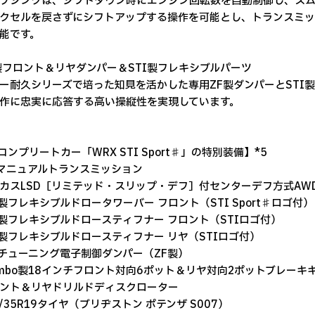
ブシンクは、シフトダウン時にエンジン回転数を自動制御し、ス
クセルを戻さずにシフトアップする操作を可能とし、トランスミ
能です。
製フロント＆リヤダンパー＆STI製フレキシブルパーツ
ー耐久シリーズで培った知見を活かした専用ZF製ダンパーとSTI
作に忠実に応答する高い操縦性を実現しています。
Iコンプリートカー「WRX STI Sport♯」の特別装備】*5
マニュアルトランスミッション
カスLSD［リミテッド・スリップ・デフ］付センターデフ方式AW
I製フレキシブルドロータワーバー フロント（STI Sport♯ロゴ付）
I製フレキシブルドロースティフナー フロント（STIロゴ付）
I製フレキシブルドロースティフナー リヤ（STIロゴ付）
Iチューニング電子制御ダンパー（ZF製）
embo製18インチフロント対向6ポット＆リヤ対向2ポットブレー
ント＆リヤドリルドディスクローター
5/35R19タイヤ（ブリヂストン ポテンザ S007）