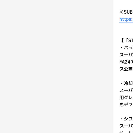
＜SU
https
【「ST
・バラ
スーパー
FA2
ス公差
・冷却
スーパー
用グレ
もデフ
・シフ
スーパ