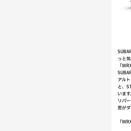
SUB
っと気
「WR
SUB
アルト
と、S
います
リパー
思がダ
「WR