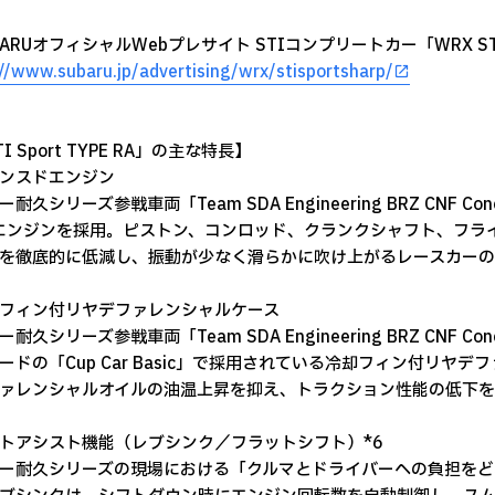
BARUオフィシャルWebプレサイト STIコンプリートカー「WRX STI
://www.subaru.jp/advertising/wrx/stisportsharp/
I Sport TYPE RA」の主な特長】
ンスドエンジン
耐久シリーズ参戦車両「Team SDA Engineering BRZ CNF
4エンジンを採用。ピストン、コンロッド、クランクシャフト、フ
を徹底的に低減し、振動が少なく滑らかに吹け上がるレースカーの
フィン付リヤデファレンシャルケース
耐久シリーズ参戦車両「Team SDA Engineering BRZ CNF 
ードの「Cup Car Basic」で採用されている冷却フィン付リ
ァレンシャルオイルの油温上昇を抑え、トラクション性能の低下を
トアシスト機能（レブシンク／フラットシフト）*6
ー耐久シリーズの現場における「クルマとドライバーへの負担をど