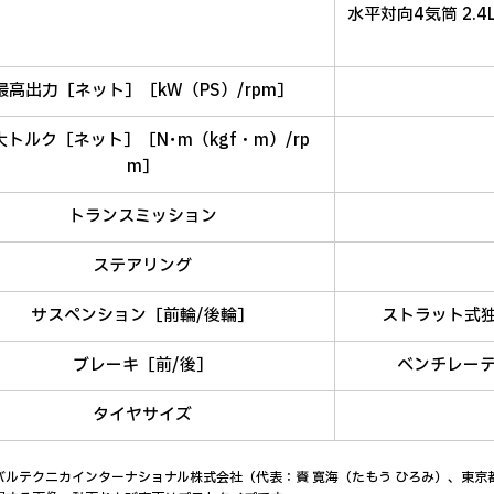
水平対向4気筒 2.4
最高出力［ネット］［kW（PS）/rpm］
大トルク［ネット］［N･m（kgf・m）/rp
m］
トランスミッション
ステアリング
サスペンション［前輪/後輪］
ストラット式
ブレーキ［前/後］
ベンチレー
タイヤサイズ
バルテクニカインターナショナル株式会社（代表：賚 寛海（たもう ひろみ）、東京