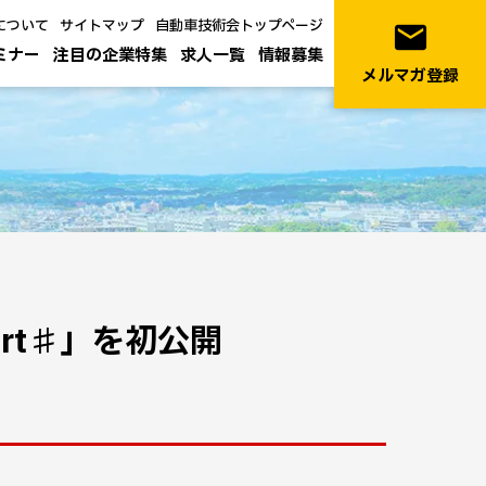
について
サイトマップ
自動車技術会トップページ
email
ミナー
注目の企業特集
求人一覧
情報募集
メルマガ登録
ort♯」を初公開