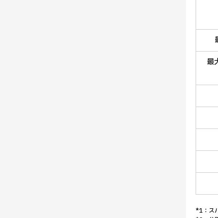
最
*1：ス