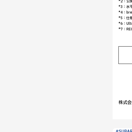
*2：
*3：水
*4：br
*5：
*6：U
*7：RE
株式会
#SUBA