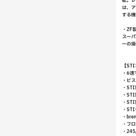
能。レ
は、ア
する機
・ZF
スーパ
ーの操
【ST
・6速
・ビス
・ST
・ST
・ST
・ST
・br
・フロ
・24