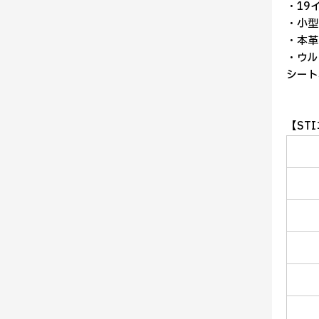
・19
・小型
・本革
・ウル
シート
【ST