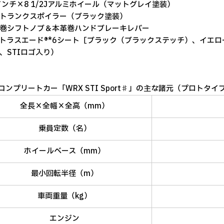
インチ×8 1/2Jアルミホイール（マットグレイ塗装）
トランクスポイラー（ブラック塗装）
巻シフトノブ＆本革巻ハンドブレーキレバー
トラスエード®*6シート［ブラック（ブラックステッチ）、イエロー
、STIロゴ入り）
Iコンプリートカー「WRX STI Sport♯」の主な諸元（プロトタ
全長×全幅×全高（mm）
乗員定数（名）
ホイールベース（mm）
最小回転半径（m）
車両重量（kg）
エンジン