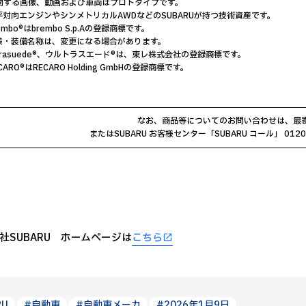
公開する画像、動画および車両はプロトタイプです。
平対向エンジンやシンメトリカルAWDなどのSUBARUが持つ技術資産です。
embo®はbrembo S.p.Aの登録商標です。
仕様・装備名称は、変更になる場合があります。
ltrasuede®、ウルトラスエード®は、東レ株式会社の登録商標です。
CARO®はRECARO Holding GmbHの登録商標です。
なお、商品等についてのお問い合わせは、最
またはSUBARU お客様センター「SUBARU コール」 012
社SUBARU ホームページは
こちら
RU
#自動車
#自動車メーカ
#2026年1月9日