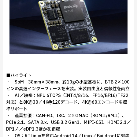
■ハイライト
・ SoM：38mm×38mm、約10gの小型基板に、BTB 2×100
ピンの高速インターフェースを実装。実装自由度と信頼性を両立
・ AI／映像：NPU 6TOPS（INT4/8/16、FP16/BF16/TF32
対応）と8K@30／4K@120デコード、4K@60エンコードを標
準サポート
・ 産業拡張：CAN-FD、I3C、2×GMAC（RGMII/RMII）、
PCIe 2.1、SATA 3.x、USB 3.2 Gen1、MIPI-CSI、HDMI 2.1／
DP1.4／eDP1.3ほかを網羅
・ OS：RTLinuxを含むAndroid 14／Linux／Buildrootに対応