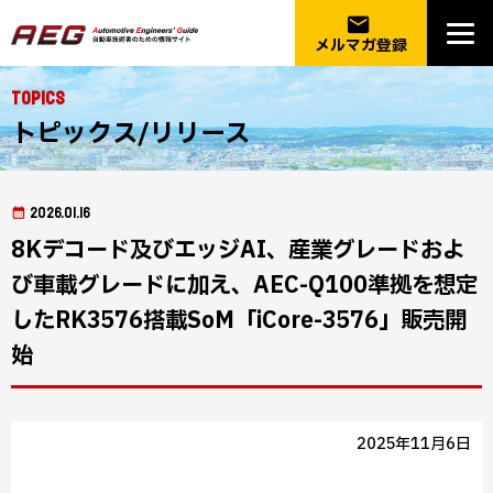
email
メルマガ登録
Topics
トピックス/リリース
2026.01.16
8Kデコード及びエッジAI、産業グレードおよ
び車載グレードに加え、AEC-Q100準拠を想定
したRK3576搭載SoM「iCore-3576」販売開
始
2025年11月6日