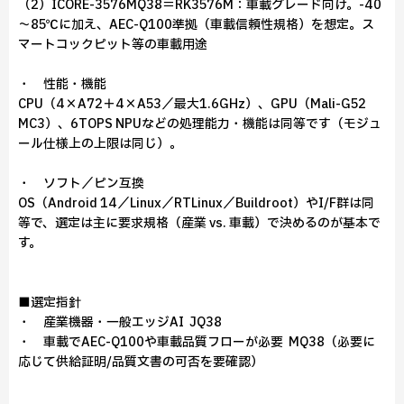
（2）ICORE-3576MQ38＝RK3576M：車載グレード向け。-40
～85℃に加え、AEC-Q100準拠（車載信頼性規格）を想定。ス
マートコックピット等の車載用途
・ 性能・機能
CPU（4×A72＋4×A53／最大1.6GHz）、GPU（Mali-G52
MC3）、6TOPS NPUなどの処理能力・機能は同等です（モジュ
ール仕様上の上限は同じ）。
・ ソフト／ピン互換
OS（Android 14／Linux／RTLinux／Buildroot）やI/F群は同
等で、選定は主に要求規格（産業 vs. 車載）で決めるのが基本で
す。
■選定指針
・ 産業機器・一般エッジAI → JQ38
・ 車載でAEC-Q100や車載品質フローが必要 → MQ38（必要に
応じて供給証明/品質文書の可否を要確認）