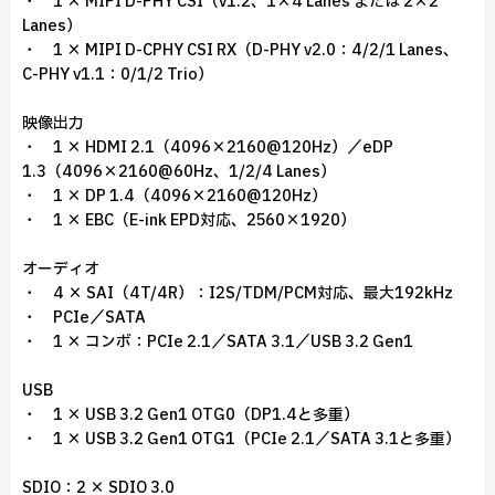
・ 1 × MIPI D-PHY CSI（v1.2、1×4 Lanes または 2×2
Lanes）
・ 1 × MIPI D-CPHY CSI RX（D-PHY v2.0：4/2/1 Lanes、
C-PHY v1.1：0/1/2 Trio）
映像出力
・ 1 × HDMI 2.1（4096×2160@120Hz）／eDP
1.3（4096×2160@60Hz、1/2/4 Lanes）
・ 1 × DP 1.4（4096×2160@120Hz）
・ 1 × EBC（E-ink EPD対応、2560×1920）
オーディオ
・ 4 × SAI（4T/4R）：I2S/TDM/PCM対応、最大192kHz
・ PCIe／SATA
・ 1 × コンボ：PCIe 2.1／SATA 3.1／USB 3.2 Gen1
USB
・ 1 × USB 3.2 Gen1 OTG0（DP1.4と多重）
・ 1 × USB 3.2 Gen1 OTG1（PCIe 2.1／SATA 3.1と多重）
SDIO：2 × SDIO 3.0