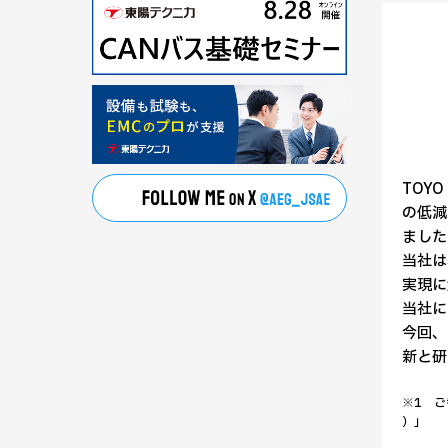
TOY
の低減
ました
当社は
実現に
当社に
今回、
新と研
※1 ご
）」