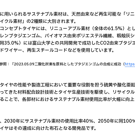
に用いられるサステナブル素材は、天然由来など再生可能な「リニ
イクル素材」の2種類に大別されます。
コンセプトタイヤには、リニューアブル素材（全体の61.5%）と
レンブタジエンゴム、バイオマス由来ポリエステル繊維、籾殻灰シ
同35.0%）には富山大学との共同開発で成功したCO2由来ブタ
ドワイヤー、再生スチールコードなどを使用しています。
参照：「2023.05.09二酸化炭素を原料としたブタジエンゴムの合成に成功（
https
タイヤの性能や製造工程において重要な役割を担う硫黄や酸化亜
ってきた材料配合設計技術とタイヤ生産技術を駆使し、リサイクル
ることで、各部材におけるサステナブル素材使用比率が大幅に向上
、2030年にサステナブル素材の使用比率40％、2050年に同1
イヤはその達成に向けた布石となる開発品です。