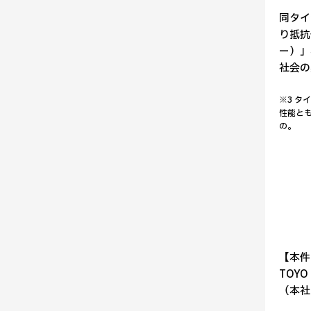
同タイ
り抵抗
ー）」
社会の
※3 
性能と
の。
【本件
TOY
（本社） 