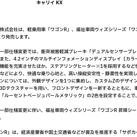
キャリイ KX
株式会社は、軽乗用車「ワゴンR」、福祉車両ウィズシリーズ「ワゴ
より発売します。
一部仕様変更では、衝突被害軽減ブレーキ「デュアルセンサーブレ
また、4.2インチのマルチインフォメーションディスプレイ［カ
機能を充実させたほか、ステアリングヒーター※1を採用するなど
などにより、快適な乗り心地と、高い操縦安定性・静粛性を実現
ンについては、外観デザインを1つに集約し、カスタムZのデザイ
3Dテクスチャーを用い、フロントデザインを一新するとともに、
「ルーセントベージュパールメタリック」の2色を設定することで
一部仕様変更に伴い、福祉車両ウィズシリーズ「ワゴンR 昇降シ
。
ンR」は、経済産業省や国土交通省などが普及を推進する「サポカー