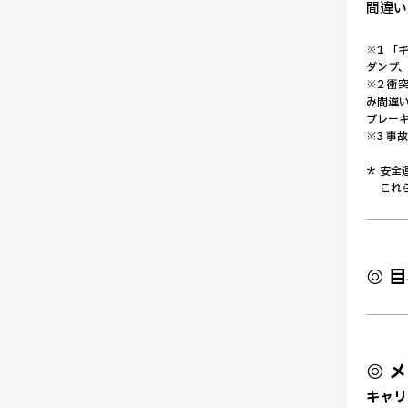
間違い
※1 「
ダンプ、
※2 
み間違
ブレー
※3 
＊ 安
これら
◎ 
◎ 
キャリ