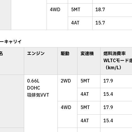
4WD
5MT
18.7
4AT
15.7
ーキャリイ
名
エンジン
駆動
変速機
燃料消費率
WLTCモード
（km/L）
0.66L
2WD
5MT
17.9
DOHC
4AT
15.4
吸排気VVT
4WD
5MT
17.9
4AT
15.4