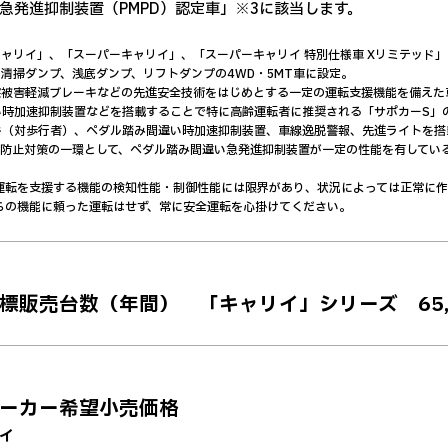
急発進抑制装置（PMPD）認定車」※3に該当します。
キャリイ」、「スーパーキャリイ」、「スーパーキャリイ 特別仕様車 Xリミテッド
清掃ダンプ、浅底ダンプ、リフトダンプの4WD・5MT車に設定。
衝突被害軽減ブレーキなどの先進安全技術をはじめとする一定の運転支援機能を備え
い時加速抑制装置などを搭載することで特に高齢運転者に推奨される「サポカーS」の
キ（対歩行者）、ペダル踏み間違い時加速抑制装置、車線逸脱警報、先進ライトを搭
事故防止対策の一環として、ペダル踏み間違い急発進抑制装置が一定の性能を有してい
全運転を支援する機能の検知性能・制御性能には限界があり、状況によっては正常に
の機能に頼った運転はせず、常に安全運転を心掛けてください。
目標販売台数（年間） 「キャリイ」シリーズ 65,
メーカー希望小売価格
イ