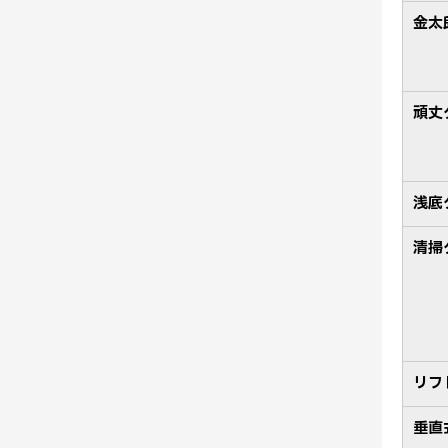
金太
頑丈
浅底
清掃
リフ
垂直