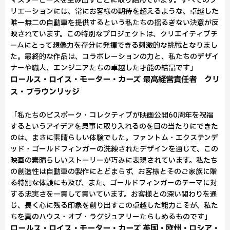
マスターピースを生み出すことに取り組んでいます。すべてのク
リエーションには、常にお客様の期待を超えるような、卓越した
唯一無二の自動車を提供するという私たちの揺るぎない決意が反
映されています。この特別なプロジェクトは、クリエイティブチ
ームにとって想像力を存分に発揮できる刺激的な挑戦となりまし
た。最終的な作品は、コラボレーションの力と、私たちのデザイ
ナーや職人、エンジニアたちの卓越した才能の結晶です」
ロールス・ロイス・モーター・カーズ 最高経営責任者 クリ
ス・ブラウンリッジ
「私たちのビスポーク・コレクティブが映画公開60周年を祝福
するというアイデアを見事に取り入れるのを目の当たりにできた
のは、まさに素晴らしい体験でした。ファントム・エクステンデ
ッド・ゴールドフィンガーの洗練されたデザインを通じて、この
映画の素晴らしいストーリーが巧みに表現されています。私たち
の創造性は自動車の製作にとどまらず、お客様とそのご家族に贈
る特別な体験にも及び、また、ゴールドフィンガーのテーマに対
する忠実さを一貫して貫いています。お客様との深い関わりを通
じ、長く心に残る印象を創り出すこの卓越した能力こそが、私た
ちを真のハウス・オブ・ラグジュアリーたらしめるものです」
ロールス・ロイス・モーター・カーズ 英国・欧州・ロシア・