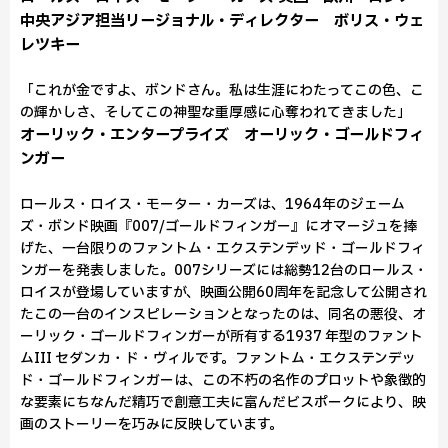
中央アジア担当リージョナル・ディレクター ボリス・ウェ
レツキー
「これが金ですよ、ボンドさん。私は生涯にわたってこの色、こ
の輝かしさ、そしてこの神聖な重厚感に心奪われてきました」
オーリック・エンタープライズ オーリック・ゴールドフィ
ンガー
ロールス・ロイス・モーター・カーズは、1964年のジェーム
ズ・ボンド映画『007/ゴールドフィンガー』にオマージュを捧
げた、一台限りのファントム・エクステンデッド・ゴールドフィ
ンガーを発表しました。007シリーズには総勢12台のロールス・
ロイスが登場していますが、映画公開60周年を記念して公開され
たこの一台のインスピレーションとなったのは、同名の悪役、オ
ーリック・ゴールドフィンガーが所有する1937 年型のファント
ムIII セダンカ・ド・ヴィルです。ファントム・エクステンデッ
ド・ゴールドフィンガーは、この不朽の名作のプロットや象徴的
な要素にちなんだ精巧で創意工夫に富んだビスポークにより、映
画のストーリーを巧みに反映しています。