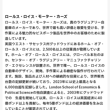
ロールス・ロイス・モーター・カーズ
ロールス・ロイス・モーター・カーズは、真のラグジュアリー自
動車のメーカーであり、世界で最も高い評価と敬愛を受ける、手
作業による魅力的なビスポーク製品を世界中のお客様のために製
造しています。
英国ウエスト・サセックス州グッドウッドにあるホーム・オブ・
ロールス・ロイスには、2,500名以上の従業員が勤務していま
す。ホーム・オブ・ロールス・ロイスには、グローバル本社のほ
か、センター・オブ・ラグジュアリー・マニュファクチャリン
グ・エクセレンスが設置され、世界で唯一、ロールス・ロイスの
自動車のデザイン、開発、手作業による緻密な製作が行われてい
ます。施設、製品および人材への継続的な投資により、世界販売
台数の記録更新が続いており、2023年には史上最高となる
6,000台超を記録しました。London School of Economics &
Political Scienceの独自調査によると、2003年にグッドウッド
での 生産を開始して以来、ロールス・ロイスは英国経済に40
億ポンド以上を貢献し、毎年5億ポンド以上の経済価値を生み出
していることが確認されています。