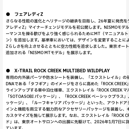
● フェアレディZ
さらなる性能の進化とヘリテージの継承を目指し、26年夏に発売を
アレディZ」マイナーチェンジモデルを初公開します。NISMOモデ
ーマンスを操る歓びをより強く感じられるためにMT（マニュアルト
ン）を追加します。基準車においては、デザインを変更することに
Zらしさを向上させるとともに空力性能を追求しました。東京オー
追加される「NISMO MTモデル」を展示します。
● X‑TRAIL ROCK CREEK MULTIBED WILDPLAY
専用の内外装パーツや防水シートを装備し、「エクストレイル」の
DNAである「タフギア」のイメージをさらに高めた「ROCK CREE
ラインアップする車中泊仕様車、エクストレイル「ROCK CREEK 
「SOTOASOBI パッケージ」、「ROCK CREEK ベーシックプラス」
ッケージ」、「ルーフキャリア パッケージ」といった、アウトドア
インと機能を両立する魅力的なアクセサリーパッケージを装着し、
カスタマイズを施して展示します。なお、エクストレイル「ROCK CR
ド」は、東京オートサロンへの出展に先駆けて、2026年1月7日に
ています。