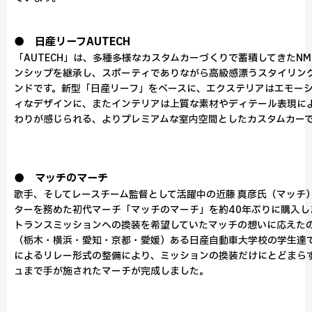
● 日産リーフAUTECH
「AUTECH」は、多種多様なカスタムカーづくりで蓄積してきたN
ンシップを継承し、スポーティでありながら高級感漂うスタイリン
ンドです。新型「日産リーフ」をベースに、エクステリアはエモー
ィなデザインに、またインテリアは上質な素材やディテール表現に
わりが感じられる、よりプレミアムな室内空間としたカスタムカー
● マッチのマーチ
歌手、そしてレースチーム監督として活躍中の近藤 真彦氏（マッチ
ターを務めた初代マーチ「マッチのマーチ」を約40年ぶりに購入し
トランスミッションへの換装を希望していたマッチの想いに応えたの
（栃木・横浜・愛知・京都・愛媛）ある日産自動車大学校の学生達
によるリレー形式の整備により、ミッションの換装だけにとどまら
ュまで手が施されたマーチが完成しました。