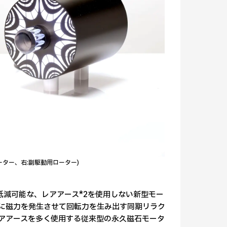
ター、右:副駆動用ローター)
幅に低減可能な、レアアース*2を使用しない新型モー
)に磁力を発生させて回転力を生み出す同期リラク
レアアースを多く使用する従来型の永久磁石モータ