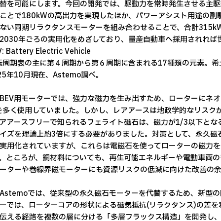
替を可能にします。今回の開発では、駆動力を常時発生させる主駆
ことで180kWの高出力を実現したほか、パワーアシスト用途の
ない同期リラクタンスモーターを組み合わせることで、合計315
2030年ごろの実用化をめざしており、量産自動車へ採用されれば
: Battery Electric Vehicle
元素周期表の主に第４周期から第６周期に含まれる17種類の元素。
025年10月現在、Astemo調べ。
BEV用モーターでは、強力な磁力を生み出すため、ローターにネオ
を多く使用していました。しかし、レアアースは地政学的なリスク
アアースフリーで知られるフェライト磁石は、磁力が1/3以下と
イズを理論上約3倍にする必要がありました。対策として、永久磁
実用化されていますが、これらは電磁石を使ってローターの磁力を
。ところが、銅材料についても、再生可能エネルギーや電動車両の
ーターや巻線界磁モーターにも資源リスクの低減に向けた改善の
Astemoでは、従来型の永久磁石モーターを代替するため、新型
ーでは、ローターコアの形状による磁気抵抗(リラクタンス)の差
伝える経路を複数の層に分ける「多層フラックス構造」を開発し