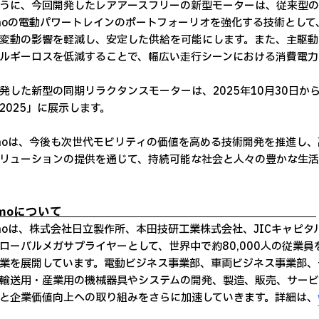
うに、今回開発したレアアースフリーの新型モーターは、従来型の
emoの電動パワートレインのポートフォーリオを強化する技術とし
変動の影響を軽減し、安定した供給を可能にします。また、主駆動
ルギーロスを低減することで、幅広い走行シーンにおける消費電力
発した新型の同期リラクタンスモーターは、2025年10月30日から東京
w 2025」に展示します。
emoは、今後も次世代モビリティの価値を高める技術開発を推進し
リューションの提供を通じて、持続可能な社会と人々の豊かな生活
Astemoについて
emoは、株式会社日立製作所、本田技研工業株式会社、JICキャピ
ローバルメガサプライヤーとして、世界中で約80,000人の従業
業を展開しています。電動ビジネス事業部、車両ビジネス事業部、
輸送用・産業用の機械器具やシステムの開発、製造、販売、サービス
と企業価値向上への取り組みをさらに加速していきます。詳細は、