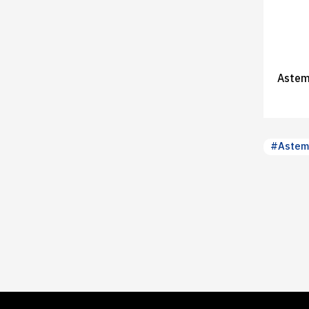
Ast
#Astem