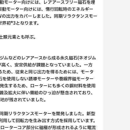
動モーター向けには、レアアースフリー磁石を埋
副駆動モーター向けには、惰行回転時のエネルギー
kWの出力をカバーしました。同期リラクタンスモー
世界初*3となります。
希土類元素とも呼ぶ。
ジムなどのレアアースから成る永久磁石(ネオジム
が高く、安定供給が課題となっていました。一方
なるため、従来と同じ出力を得るためには、モータ
石を使用しない誘導モーターや巻線界磁モーター
発生するため、ローターにも多くの銅材料を使用
普及拡大に伴い需給のひっ迫が懸念されており、
余地が残されていました。
の同期リラクタンスモーターを開発しました。新型
を利用して回転力を生み出す方式を採用しています。
、ローターコア部分に磁極が形成されるように電流