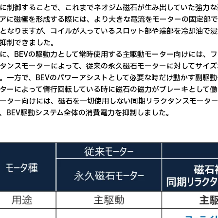
に制御することで、これまでネオジム磁石が生み出していた強力な
アに磁極を形成する際には、より大きな電流をモーターの固定部
となりますが、コイルが入っているスロット部や端部を冷却油で浸
抑制できました。
に、BEVの駆動力として常時使用する主駆動モーター向けには、
タンスモーターによって、従来の永久磁石モーターに対してサイズ増
。一方で、BEVのパワーアシストとして必要な時だけ動かす副駆
ターによって惰行回転している時に磁石の磁力がブレーキとして働
ーター向けには、磁石を一切使用しない同期リラクタンスモーター
、BEV駆動システム全体の消費電力を抑制しました。