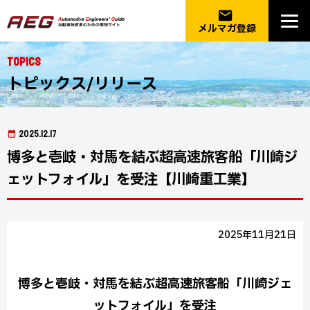
email
メルマガ登録
Topics
トピックス/リリース
2025.12.17
博多と壱岐・対馬を結ぶ超高速旅客船「川崎ジ
ェットフォイル」を受注【川崎重工業】
2025年11月21日
博多と壱岐・対馬を結ぶ超高速旅客船「川崎ジェ
ットフォイル」を受注