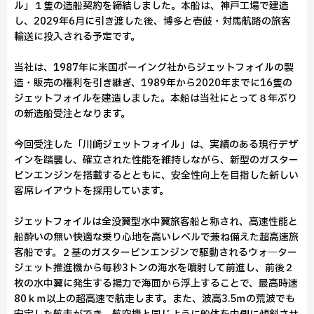
ル」１隻の造船契約を締結しました。本船は、神戸工場で建造
し、2029年6月に引き渡した後、博多と壱岐・対馬航路の旅客
輸送に投入される予定です。
当社は、1987年に米国ボーイング社からジェットフォイルの製
造・販売の権利を引き継ぎ、1989年から2020年までに16隻の
ジェットフォイルを建造しました。本船は当社にとって８年ぶり
の新造船受注となります。
今回受注した「川崎ジェットフォイル」は、実績のある現行デザ
インを踏襲し、確立された性能を維持しながら、新型のガスター
ビンエンジンを搭載するとともに、安全性向上を目指した新しい
客席レイアウトを採用しています。
ジェットフォイルは全没翼型水中翼旅客船と称され、高速性能と
船酔いの無い快適な乗り心地を高いレベルで兼ね備えた超高速旅
客船です。２基のガスタービンエンジンで駆動されるウォ―ター
ジェット推進機から毎秒3トンの海水を噴射して前進し、前後２
枚の水中翼に発生する揚力で海面から浮上することで、最高時速
80ｋｍ以上の超高速で航走します。また、波高3.5ｍの荒波でも