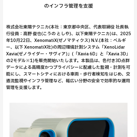
のインフラ管理を支援
株式会社東陽テクニカ(本社：東京都中央区、代表取締役 社長執
行役員：高野 俊也(こうの としや)、以下東陽テクニカ)は、2025
年10月22日、XenomatiX(ゼノマティクス) N.V.(本社：ベルギ
ー、以下 XenomatiX社)の周辺環境計測システム「XenoLidar
Xavia(ゼノライダー・サヴィア)」(「Xavia 6D」と「Xavia 3D」
の2モデル※1)を販売開始いたします。本製品は、色付き3D点群
データによる高精度かつプライバシーに配慮した監視・計測を可
能にし、スマートシティにおける車両・歩行者検知をはじめ、交
通流監視やインフラ管理など、幅広い分野の安全で効率的な運用
管理を支援します。