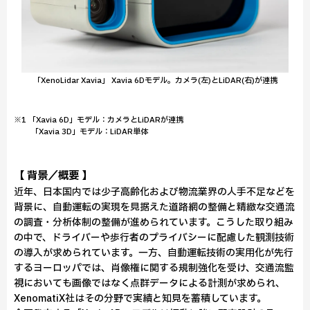
「XenoLidar Xavia」 Xavia 6Dモデル。カメラ(左)とLiDAR(右)が連携
※1 「Xavia 6D」モデル：カメラとLiDARが連携
「Xavia 3D」モデル：LiDAR単体
【 背景／概要 】
近年、日本国内では少子高齢化および物流業界の人手不足などを
背景に、自動運転の実現を見据えた道路網の整備と精緻な交通流
の調査・分析体制の整備が進められています。こうした取り組み
の中で、ドライバーや歩行者のプライバシーに配慮した観測技術
の導入が求められています。一方、自動運転技術の実用化が先行
するヨーロッパでは、肖像権に関する規制強化を受け、交通流監
視においても画像ではなく点群データによる計測が求められ、
XenomatiX社はその分野で実績と知見を蓄積しています。