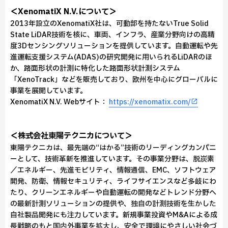
＜XenomatiX N.V.について＞
2013年設立のXenomatiX社は、可動部を持たないTrue Solid
State LiDAR技術を核に、車両、インフラ、産業分野向けの高精
度3Dセンシングソリューションを提供しています。自動運転や先
進運転支援システム(ADAS)の研究開発に用いられるLiDARのほ
か、路面形状の計測に特化した路面形状計測システム
「XenoTrack」などを販売しており、欧州を中心にグローバルに
事業を展開しています。
XenomatiX N.V. Webサイト：
https://xenomatix.com/
＜株式会社東陽テクニカについて＞
東陽テクニカは、最先端の“はかる”技術のリーディングカンパニ
ーとして、技術革新を推進しています。その事業分野は、脱炭素
／エネルギー、先進モビリティ、情報通信、EMC、ソフトウェア
開発、防衛、情報セキュリティ、ライフサイエンスなど多岐にわ
たり、クリーンエネルギーや自動運転の開発などトレンド分野へ
の最新計測ソリューションの提供や、独自の計測技術を生かした
自社製品開発にも注力しています。新規事業投資やM&Aによる成
長戦略のもと国内外事業を拡大し、安全で環境にやさしい社会づ