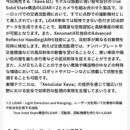
今回発売する「Xavia 6D」モデルは振動に強い堅牢設計のTrue
Solid State構造のLiDAR※2とカメラを組み合わせた製品で、ヨ
ーロッパでの交通流監視において、すでに点群での撮影機材とし
て導入されています。LiDAR単体では取得できない色付き3D点群
データを生成できることで、高精度な空間認知と高解像度の検知
が可能となります。また、XenomatiX社独自のAdvanced
Reflector Handling(ARH)技術により、反射率が異なる対象物を
同時に検知します。例えば交通流監視では、ナンバープレートや
交通標識などの高反射体の影響を受けることなく、黒い車両や暗
い色の服を着た歩行者などの低反射体を捉えることができます。
また、人が立ち入ることのできない悪路や構造物の中などの特殊
な環境においては、ロボットやドローンなどに搭載して状態を監
視することも可能です。
東陽テクニカは、「XenoLidar Xavia」の提供を通じて幅広い分
野における安全で効率的な監視の実現を支援してまいります。
※2 LiDAR：Light Detection and Ranging。レーザー光を用いて対象物の距離
や形状を計測する技術
True Solid State構造のLiDAR：可動部、回転機構を持たないLiDAR