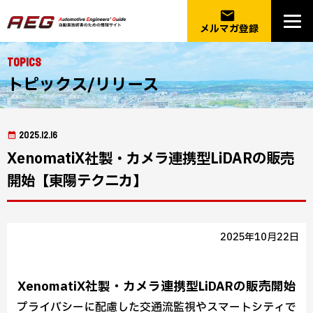
email
メルマガ登録
Topics
トピックス/リリース
2025.12.16
XenomatiX社製・カメラ連携型LiDARの販売
開始【東陽テクニカ】
2025年10月22日
XenomatiX社製・カメラ連携型LiDARの販売開始
プライバシーに配慮した交通流監視やスマートシティで