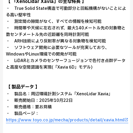
【 「XenoLidar Xavia」の主な特長 】
・ True Solid State構造で可動部分と回転機構がないことによ
る高い堅牢性
・ 測定間の隙間がなく、すべての情報を検知可能
・ 時間帯や天候に左右されず、最大140メートル先の対象物と
数センチメートル先の近距離を同時計測可能
・ ARH技術により反射率が異なる対象物を検知可能
・ ソフトウェア開発に必要なツールが充実しており、
WindowsやLinux環境での開発が可能
・ LiDARとカメラのセンサーフュージョンで色付き点群データ
と高度な空間認識を実現(「Xavia 6D」モデル)
【 製品データ 】
・ 製品名：周辺環境計測システム「XenoLidar Xavia」
・ 販売開始日：2025年10月22日
・ 販売価格：要お見積
・ 製品ページ：
https://www.toyo.co.jp/mecha/products/detail/xavia.html