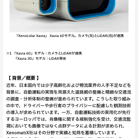
「XenoLidar Xavia」 Xavia 6Dモデル。カメラ(左)とLiDAR(右)が連携
※1 「Xavia 6D」モデル：カメラとLiDARが連携
「Xavia 3D」モデル：LiDAR単体
【 背景／概要 】
近年、日本国内では少子高齢化および物流業界の人手不足などを
背景に、自動運転の実現を見据えた道路網の整備と精緻な交通流
の調査・分析体制の整備が進められています。こうした取り組み
の中で、ドライバーや歩行者のプライバシーに配慮した観測技術
の導入が求められています。一方、自動運転技術の実用化が先行
するヨーロッパでは、肖像権に関する規制強化を受け、交通流監
視においても画像ではなく点群データによる計測が求められ、
XenomatiX社はその分野で実績と知見を蓄積しています。