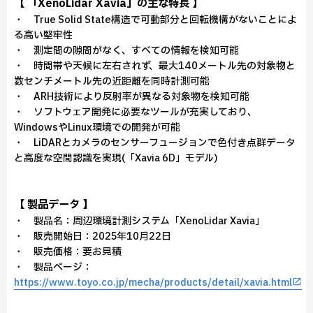
【 「XenoLidar Xavia」の主な特長 】
・ True Solid State構造で可動部分と回転機構がないことによ
る高い堅牢性
・ 測定間の隙間がなく、すべての情報を検知可能
・ 時間帯や天候に左右されず、最大140メートル先の対象物と
数センチメートル先の近距離を同時計測可能
・ ARH技術により反射率が異なる対象物を検知可能
・ ソフトウェア開発に必要なツールが充実しており、
WindowsやLinux環境での開発が可能
・ LiDARとカメラのセンサーフュージョンで色付き点群データ
と高度な空間認識を実現(「Xavia 6D」モデル)
【 製品データ 】
・ 製品名：周辺環境計測システム「XenoLidar Xavia」
・ 販売開始日：2025年10月22日
・ 販売価格：要お見積
・ 製品ページ：
https://www.toyo.co.jp/mecha/products/detail/xavia.html