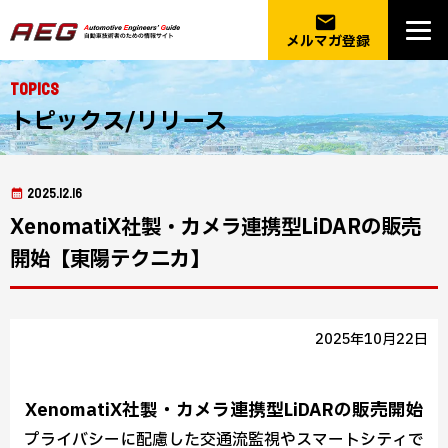
email
メルマガ登録
Topics
トピックス/リリース
2025.12.16
XenomatiX社製・カメラ連携型LiDARの販売
開始【東陽テクニカ】
2025年10月22日
XenomatiX社製・カメラ連携型LiDARの販売開始
プライバシーに配慮した交通流監視やスマートシティで