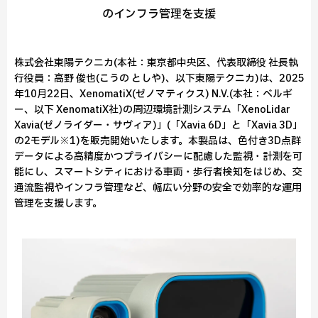
のインフラ管理を支援
株式会社東陽テクニカ(本社：東京都中央区、代表取締役 社長執
行役員：高野 俊也(こうの としや)、以下東陽テクニカ)は、2025
年10月22日、XenomatiX(ゼノマティクス) N.V.(本社：ベルギ
ー、以下 XenomatiX社)の周辺環境計測システム「XenoLidar
Xavia(ゼノライダー・サヴィア)」(「Xavia 6D」と「Xavia 3D」
の2モデル※1)を販売開始いたします。本製品は、色付き3D点群
データによる高精度かつプライバシーに配慮した監視・計測を可
能にし、スマートシティにおける車両・歩行者検知をはじめ、交
通流監視やインフラ管理など、幅広い分野の安全で効率的な運用
管理を支援します。