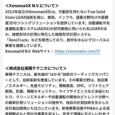
＜XenomatiX N.V.について＞
2013年設立のXenomatiX社は、可動部を持たないTrue Solid
State LiDAR技術を核に、車両、インフラ、産業分野向けの高精
度3Dセンシングソリューションを提供しています。自動運転や先
進運転支援システム(ADAS)の研究開発に用いられるLiDARのほ
か、路面形状の計測に特化した路面形状計測システム
「XenoTrack」などを販売しており、欧州を中心にグローバルに
事業を展開しています。
XenomatiX N.V. Webサイト：
https://xenomatix.com/
＜株式会社東陽テクニカについて＞
東陽テクニカは、最先端の“はかる”技術のリーディングカンパニ
ーとして、技術革新を推進しています。その事業分野は、脱炭素
／エネルギー、先進モビリティ、情報通信、EMC、ソフトウェア
開発、防衛、情報セキュリティ、ライフサイエンスなど多岐にわ
たり、クリーンエネルギーや自動運転の開発などトレンド分野へ
の最新計測ソリューションの提供や、独自の計測技術を生かした
自社製品開発にも注力しています。新規事業投資やM&Aによる成
長戦略のもと国内外事業を拡大し、安全で環境にやさしい社会づ