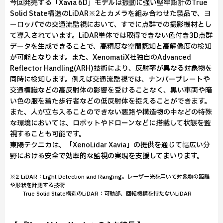
今回発売する「Xavia 6D」モデルは振動に強い堅牢設計のTrue
Solid State構造のLiDAR※2とカメラを組み合わせた製品で、ヨ
ーロッパでの交通流監視において、すでに点群での撮影機材とし
て導入されています。LiDAR単体では取得できない色付き3D点群
データを生成できることで、高精度な空間認知と高解像度の検知
が可能となります。また、XenomatiX社独自のAdvanced
Reflector Handling(ARH)技術により、反射率が異なる対象物を
同時に検知します。例えば交通流監視では、ナンバープレートや
交通標識などの高反射体の影響を受けることなく、黒い車両や暗
い色の服を着た歩行者などの低反射体を捉えることができます。
また、人が立ち入ることのできない悪路や構造物の中などの特殊
な環境においては、ロボットやドローンなどに搭載して状態を監
視することも可能です。
東陽テクニカは、「XenoLidar Xavia」の提供を通じて幅広い分
野における安全で効率的な監視の実現を支援してまいります。
※2 LiDAR：Light Detection and Ranging。レーザー光を用いて対象物の距離
や形状を計測する技術
True Solid State構造のLiDAR：可動部、回転機構を持たないLiDAR