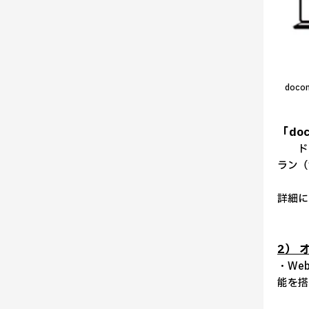
doco
「doc
ドコ
ラン（
詳細に
2）
・We
能を搭