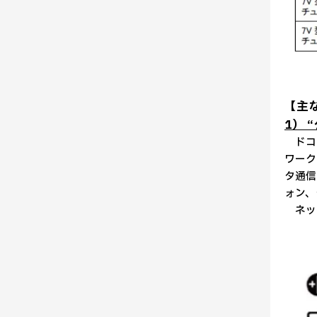
【主
1） 
ドコモ
ワーク
タ通信
ォン、
ネット