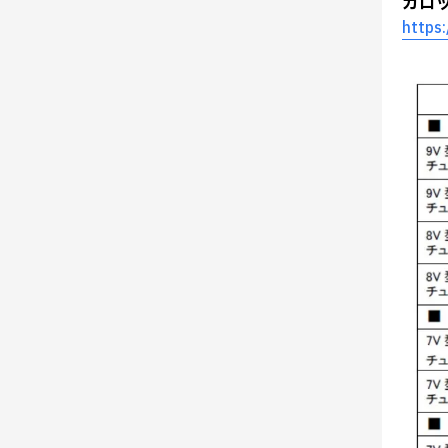
カロ
https