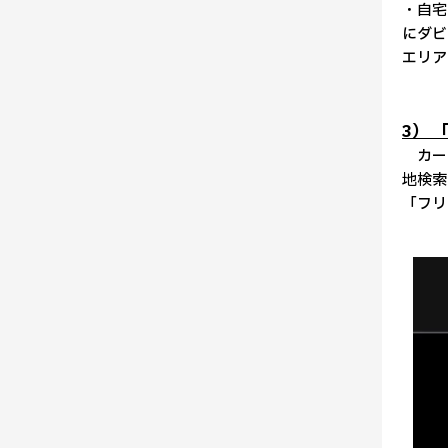
・自宅
にダビ
エリア
3）
カーナ
地検索
「フリ