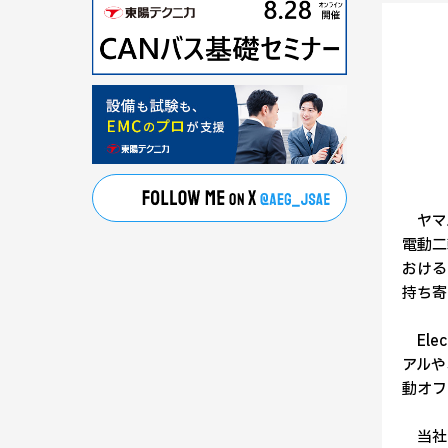
ヤマハ
電動二輪
おける
持ち寄
Ele
アルや
動オフ
当社は