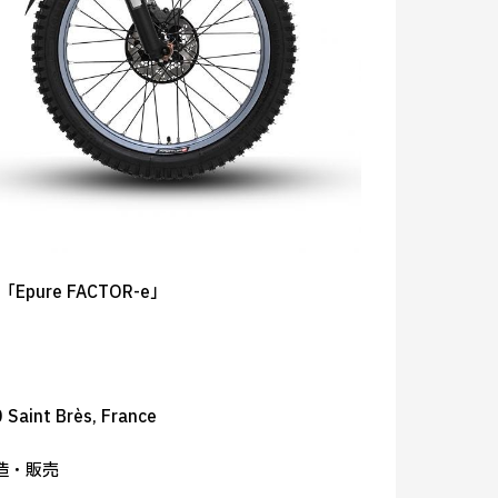
「Epure FACTOR-e」
Saint Brès, France
造・販売