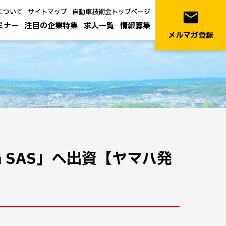
について
サイトマップ
自動車技術会トップページ
email
ミナー
注目の企業特集
求人一覧
情報募集
メルマガ登録
ion SAS」へ出資【ヤマハ発