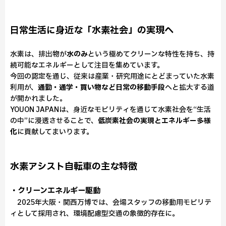
日常生活に身近な「水素社会」の実現へ
水素は、排出物が
水のみ
という極めてクリーンな特性を持ち、持
続可能なエネルギーとして注目を集めています。
今回の認定を通じ、従来は産業・研究用途にとどまっていた水素
利用が、
通勤・通学・買い物など日常の移動手段
へと拡大する道
が開かれました。
YOUON JAPANは、身近なモビリティを通じて水素社会を“生活
の中”に浸透させることで、
低炭素社会の実現とエネルギー多様
化
に貢献してまいります。
水素アシスト自転車の主な特徴
・クリーンエネルギー駆動
2025年大阪・関西万博では、会場スタッフの移動用モビリテ
ィとして採用され、環境配慮型交通の象徴的存在に。