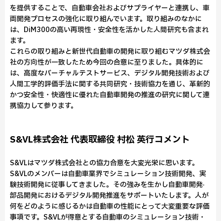
を提供することで、自動車会社およびサプライヤーと連携し、車
両開発プロセスの強化に取り組んでいます。取り組みのなかに
は、DiM300の高い再現性・安全性を活かした人間研究も含まれ
ます。
これらの取り組みと新世代自動車の開発に取り組むマツダ株式会
社の方向性が一致したため今回の合意に至りました。具体的に
は、高度なバーチャルテストサービス、デジタル開発技術および
人間工学的評価手法に関する共同研究・技術協力を通じ、革新的
かつ安全性・快適性に優れた自動車開発の推進の研究に関して連
携協力して参ります。
S&VL株式会社 代表取締役 村松 英⾏コメント
S&VLはマツダ株式会社との協力合意を⼤変光栄に思います。
S&VLのメンバーは⾃動⾞業界でシミュレーション技術開発、実
験技術開発に従事してきました。その強みを⽣かし⾃動⾞開発‧
部品開発におけるデジタル開発推進をサポートいたします。人が
何をどのように感じるかは⾃動⾞の性能にとって⼤変重要な評価
事項です。S&VLが得意とする⾃動⾞のシミュレーション技術・