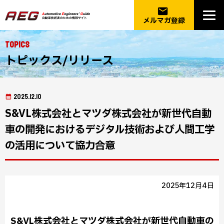
email
メルマガ登録
Topics
トピックス/リリース
2025.12.10
S&VL株式会社とマツダ株式会社が新世代自動
車の開発におけるデジタル技術および人間工学
の活用について協力合意
2025年12月4日
S&VL株式会社とマツダ株式会社が新世代自動車の