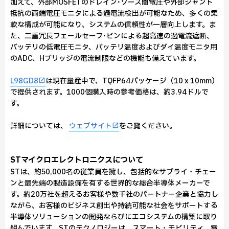
加えて、外部MOSFETのドレイン･ソース間電圧や外部シャント
抵抗の両端電圧モニタによる過電流検出が可能なため、多くの柔
軟な構成が可能になり、システムの信頼性が一層向上します。ま
た、二重冗長フェールセーフ･ピンによる超高速の過電流遮断、
バッテリの低電圧モニタ、バッテリ温度およびダイ温度モニタ用
のADC、Hブリッジの電流制限などの機能も備えています。
L98GD8
は現在量産中で、TQFP64パッケージ（10 x 10mm）
で提供されます。1000個購入時の参考価格は、約3.94ドルで
す。
詳細については、
ウェブサイト
をご覧ください。
STマイクロエレクトロニクスについて
STは、約50,000名の従業員を擁し、包括的なサプライ・チェー
ンと最先端の製造設備を有する世界的な総合半導体メーカーで
す。約20万社を超えるお客様や数千社のパートナー企業と協力し
ながら、お客様のビジネス創出や持続可能な社会をサポートする
半導体ソリューションの開発ならびにエコシステムの構築に取り
組んでいます。STのテクノロジーは、スマート・モビリティ、電