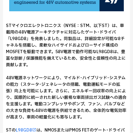
STマイクロエレクトロニクス（NYSE：STM、以下ST）は、車
載用の48V電源アーキテクチャに対応したゲート･ドライバ
「L98GD8」を発表しました。同製品は、詳細設定が可能な8チ
ャネルを搭載し、柔軟なハイサイドおよびローサイド構成の
MOSFETを駆動できます。58V電源で動作可能なL98GD8は、豊
富な診断 / 保護機能を備えているため、安全性と信頼性の向上に
貢献します。
48V電源ネットワークにより、マイルド･ハイブリッド･システム
の能力（スタータ･ジェネレータの搭載、電動運転モードの拡
張）向上を可能にします。さらに、エネルギー回収率の向上によ
り、国際的に統一された新しい厳格な車両排出ガス試験への適合
を支援します。電動コンプレッサやポンプ、ファン、バルブなど
の大きな負荷も48Vの電源を供給できるため、全体的な電気効率
が高まり、車両の軽量化にも寄与します。
STの
L98GD8
は、NMOSまたはPMOS FETのゲート･ドライバ