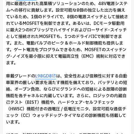
用に最適化された高集積ソリューションのため、48V電源システ
ムへの移行に貢献します。設定可能な8個の独立した出力を備え
ているため、1個のドライバで、8個の電源スイッチとして接続さ
れているMOSFETを制御できます。あるいは、DCモータ駆動用
に最大2つのHブリッジでハイサイドおよびローサイド･スイッチ
として接続されたMOSFETも、1つのドライバICで制御できま
す。また、電動バルブのピーク & ホールド制御機能も提供しま
す。ゲート電流をプログラムできるため、MOSFETのスイッチン
グ･ノイズを最小限に抑えて電磁両立性（EMC）規制に対応でき
ます。
車載グレードの
L98GD8
は、安全性および信頼性に対する自動
車業界の厳しい要求を満たす機能を備えており、バッテリとの短
絡、オープン負荷、ならびにグランドへの短絡による故障の診断
機能を各チャネルに内蔵しています。さらに、ロジックの内蔵自
己テスト（BIST）機能や、ハードウェア･セルフチェック
（HWSC）機能付きの過電圧 / 低電圧モニタ、設定可能な通信チ
ェック（CC）ウォッチドッグ･タイマなどの診断機能も搭載して
います。