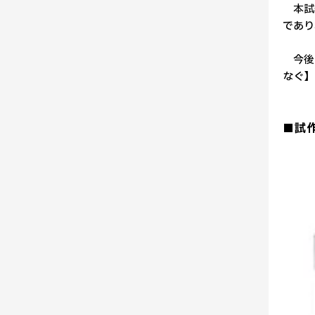
本試作
であり
今後も
なぐ】
■試