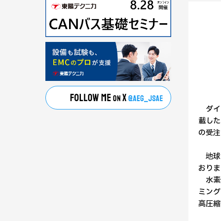
ダイヤ
載した
の受注
地球温
おりま
水素燃
ミング
高圧縮