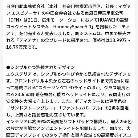
日産自動車株式会社（本社：神奈川県横浜市西区、社長：イヴァ
ン エスピノーサ）の中国合弁会社である東風日産乗用車公司
（DFN）は21日、広州モーターショーにおいてHUAWEIの最新
コックピットシステム「HarmonySpace5.0」を搭載した「ティ
アナ」を発売すると発表しました。同システムは、中国で販売さ
れる「ティアナ」の全グレードに採用され、価格帯は13.99万〜
16.79万元です。
●シンプルかつ洗練されたデザイン
エクステリアは、シンプルかつ伸びやかで洗練されたデザインで
す。フロントグリル中央から左右のヘッドライトまで約2ｍに渡
って構成される”スターリング”LEDライトのほか、クラス最長と
なる230mの距離を照射可能なヘッドライトにより、夜間走行の
安全性を大幅に向上します。また、ボディカラーには専用色の
「サンドストーングレー」「ファントムパープル」の2色を設定
し、上質さと躍動感を両立させています。
インテリアは約90%の範囲をソフトパッドで構成し、最大256色
の設定が可能なアンビエントライトを配置しました。加えて、大
画面ディスプレイでのタッチ操作と車内全域での高精度ボイスコ