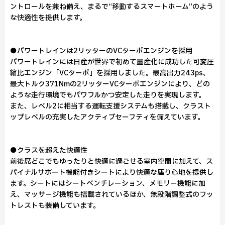
ントロールを兼ね備え、まるで“移動するスマートホーム”のよう
な快適性を提供します。
●パワートレインは2リッターのVCターボエンジンを採用
パワートレインには日産が世界で初めて量産化に成功した可変圧
縮比エンジン「VCターボ」を採用しました。最高出力243ps、
最大トルク371Nmの2リッターVCターボエンジンにより、どの
ような走行環境でもパワフルかつ安定した走りを実現します。
また、レベル2に相当する運転支援システムも搭載し、クラスト
ップレベルの充実したアクティブセーフティを備えています。
●クラスを超えた快適性
前後席どこでもゆったりと快適に過ごせる室内空間に加えて、ス
パイナルサポート機能付きシートにより快適な座り心地を提供し
ます。シートにはシートベンチレーション、メモリー機能に加
え、マッサージ機能も搭載されているほか、無段階調整式のフッ
トレストも装備しています。