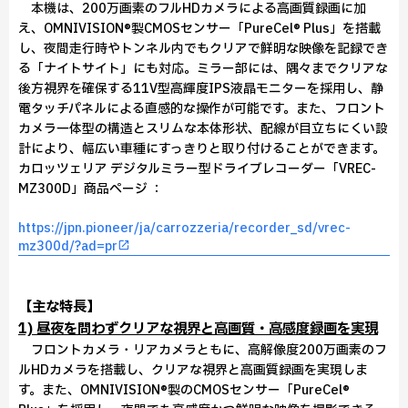
本機は、200万画素のフルHDカメラによる高画質録画に加
え、OMNIVISION®製CMOSセンサー「PureCel® Plus」を搭載
し、夜間走行時やトンネル内でもクリアで鮮明な映像を記録でき
る「ナイトサイト」にも対応。ミラー部には、隅々までクリアな
後方視界を確保する11V型高輝度IPS液晶モニターを採用し、静
電タッチパネルによる直感的な操作が可能です。また、フロント
カメラ一体型の構造とスリムな本体形状、配線が目立ちにくい設
計により、幅広い車種にすっきりと取り付けることができます。
カロッツェリア デジタルミラー型ドライブレコーダー「VREC-
MZ300D」商品ページ ：
https://jpn.pioneer/ja/carrozzeria/recorder_sd/vrec-
mz300d/?ad=pr
【主な特長】
1) 昼夜を問わずクリアな視界と高画質・高感度録画を実現
フロントカメラ・リアカメラともに、高解像度200万画素のフ
ルHDカメラを搭載し、クリアな視界と高画質録画を実現しま
す。また、OMNIVISION®製のCMOSセンサー「PureCel®