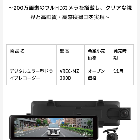
～200万画素のフルHDカメラを搭載し、クリアな視
界と高画質・高感度録画を実現～
商 品 名
型 番
希望小売
発売時
価格
期
デジタルミラー型ドラ
VREC-MZ
オープン
11月
イブレコーダー
300D
価格