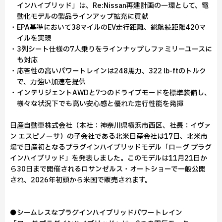
インハイブリッド」は、Re:Nissan再建計画の一環として、電
動化モデルの製品ラインアップ拡充に貢献
・EPA基準において38マイルのEV走行距離、総航続距離420マ
イルを実現
・3列シート仕様の7人乗りをラインナップしファミリーユースに
も対応
・応答性の高いパワートレインは248馬力、322 lb-ftのトルク
で、力強い加速を提供
・インテリジェントAWDと7つのドライブモードを標準装備し、
様々な状況下でも高い安心感と優れた走行性能を発揮
日産自動車株式会社（本社：神奈川県横浜市西区、社長：イヴァ
ン エスピノーサ）の子会社である北米日産会社は17日、北米市
場で日産初となるプラグインハイブリッドモデル「ローグ プラグ
インハイブリッド」を発表しました。このモデルは11月21日か
ら30日まで開催されるロサンゼルス・オートショーで一般公開
され、2026年初頭から米国で販売されます。
●シームレスなプラグインハイブリッドパワートレイン