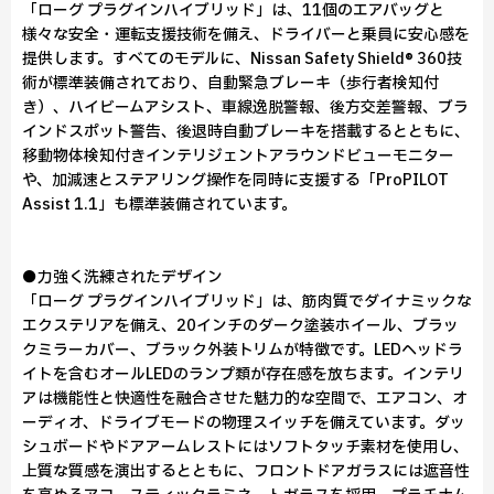
「ローグ プラグインハイブリッド」は、11個のエアバッグと
様々な安全・運転支援技術を備え、ドライバーと乗員に安心感を
提供します。すべてのモデルに、Nissan Safety Shield® 360技
術が標準装備されており、自動緊急ブレーキ（歩行者検知付
き）、ハイビームアシスト、車線逸脱警報、後方交差警報、ブラ
インドスポット警告、後退時自動ブレーキを搭載するとともに、
移動物体検知付きインテリジェントアラウンドビューモニター
や、加減速とステアリング操作を同時に支援する「ProPILOT
Assist 1.1」も標準装備されています。
●力強く洗練されたデザイン
「ローグ プラグインハイブリッド」は、筋肉質でダイナミックな
エクステリアを備え、20インチのダーク塗装ホイール、ブラッ
クミラーカバー、ブラック外装トリムが特徴です。LEDヘッドラ
イトを含むオールLEDのランプ類が存在感を放ちます。インテリ
アは機能性と快適性を融合させた魅力的な空間で、エアコン、オ
ーディオ、ドライブモードの物理スイッチを備えています。ダッ
シュボードやドアアームレストにはソフトタッチ素材を使用し、
上質な質感を演出するとともに、フロントドアガラスには遮音性