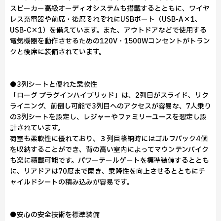
スピーカー高級オーディオシステムも搭載するとともに、ワイヤ
レス充電器や前席・後席それぞれにUSBポート（USB-A×1、
USB-C×1）を備えています。また、アウトドアなどで使用する
電気機器を動作させるための120V・1500Wコンセントがトラン
クと後席に装備されています。
●3列シートと優れた柔軟性
「ローグ プラグインハイブリッド」は、2列目がスライド、リク
ライニング、前倒し可能で3列目へのアクセスが容易な、7人乗り
の3列シートを設定し、レジャーやファミリーユースを想定し設
計されています。
荷室も柔軟性に優れており、３列目格納時にはゴルフバック4個
を収納することができ、背の高い室内によってマウンテンバイク
も楽に積載可能です。パワーテールゲートを標準装備するととも
に、リアドアは70度まで開き、乗降性を向上させるとともにチ
ャイルドシートの積み込みが容易です。
●安心の安全技術を標準装備