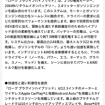
「ローグ プラグインハイブリッド」は、2つの電気モーター、
20kWhリチウムイオンバッテリー、2.4リッターガソリンエンジ
ンを組み合わせています。このシステムは、モーターとガソリン
エンジンの出力をシームレスに融合させ、ドライバーの要求に応
じた効率的なパフォーマンスを提供します。静かで効率的な日常
のEV走行に加え、冒険心を満たす長距離走行のためのハイブリ
ッド走行の柔軟性も備えています。バッテリーの充電は、レベル
2の家庭用充電設備により約7.5時間で満充電することが可能で
す。システム出力は、最高出力248馬力、最大トルク322 lb-ftを
発揮し、ガソリンモデルの「ローグ」よりも速い加速を実現して
います。インテリジェントAWDを全車標準するとともに、7つの
ドライブモード（ノーマル、パワー、エコ、ターマック、グラベ
ル、スノー、マッド）を備え、シーンに合わせてパワーとAWD
トルク配分を最適化します。
●快適性と高い利便性を提供
「ローグ プラグインハイブリッド」は12.3インチのメーターと
ワイヤレスApple CarPlay®と有線Android Auto™を搭載した9イ
ンチタッチスクリーンを搭載しています。最上級のプラチナムグ
レードでは10インチのヘッドアップディスプレイや、Bose®の9