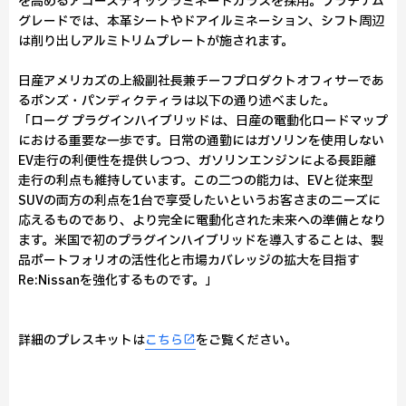
を高めるアコースティックラミネートガラスを採用。プラチナム
グレードでは、本革シートやドアイルミネーション、シフト周辺
は削り出しアルミトリムプレートが施されます。
日産アメリカズの上級副社長兼チーフプロダクトオフィサーであ
るポンズ・パンディクティラは以下の通り述べました。
「ローグ プラグインハイブリッドは、日産の電動化ロードマップ
における重要な一歩です。日常の通勤にはガソリンを使用しない
EV走行の利便性を提供しつつ、ガソリンエンジンによる長距離
走行の利点も維持しています。この二つの能力は、EVと従来型
SUVの両方の利点を1台で享受したいというお客さまのニーズに
応えるものであり、より完全に電動化された未来への準備となり
ます。米国で初のプラグインハイブリッドを導入することは、製
品ポートフォリオの活性化と市場カバレッジの拡大を目指す
Re:Nissanを強化するものです。」
詳細のプレスキットは
こちら
をご覧ください。