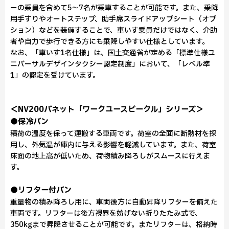
ーの乗員を含めて5～7名が乗車することが可能です。また、乗降
用手すりやオートステップ、助手席スライドアップシート（オプ
ション）などを装備することで、車いす乗員だけではなく、介助
者や自力で歩行できる方にも乗降しやすい仕様としています。
なお、「車いす1名仕様」は、国土交通省が定める「標準仕様ユ
ニバーサルデザインタクシー認定制度」において、「レベル準
1」の認定を受けています。
＜NV200バネット「ワークユースビークル」シリーズ＞
●保冷バン
積荷の温度を保って運搬する車両です。荷室の全面に断熱材を採
用し、外気温が庫内に与える影響を軽減しています。また、荷室
床面の地上高が低いため、荷物積み降ろしがスムースに行えま
す。
●リフター付バン
重量物の積み降ろし用に、車両後方に自動昇降リフターを備えた
車両です。リフターは後方視界を妨げない折りたたみ式で、
350kgまで昇降させることが可能です。またリフターは、格納時