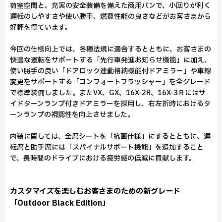
荷室空間と、充実の安全装備を備えた商用バンで、小回りが利く
運転のしやすさや使い勝手、燃費性能の良さなどがお客さまから
好評を得ています。
今回の仕様向上では、各種法規に適合するとともに、お客さまの
快適な運転をサポートする「先行車発進お知らせ機能」に加え、
使い勝手の良い「ドアロック連動格納機能付ドアミラー」や車線
変更をサポートする「コンフォートフラッシャー」を全グレード
で標準装備しました。またVX、GX、16X-2R、16X-3Ｒにはサ
イドターンランプ付きドアミラーを採用し、右左折時におけるタ
ーンランプの視認性を向上させました。
内装に関しては、全席シートを「抗菌仕様」にするとともに、運
転席と助手席には「スパイナルサポート機能」を追加すること
で、長時間のドライブにおける疲労感の低減に貢献します。
カスタマイズを楽しむお客さまのための新グレード
「Outdoor Black Edition」