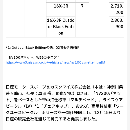
16X-3R
7
2,719,
200
16X-3R Outdo
2,803,
or Black Editi
900
on
*1: Outdoor Black Editionの他、DXでも選択可能
「NV200バネット」WEBカタログ：
https://www3.nissan.co.jp/vehicles/new/nv200vanette.html
日産モータースポーツ＆カスタマイズ株式会社（本社：神奈川県
茅ヶ崎市、社長：真田 裕、略称NMC）は7日、「NV200バネッ
ト」をベースとした車中泊仕様車「マルチベッド」、ライフケア
ビークル（LV）*1「チェアキャブ」、および、商用特装車「ワー
クユースビークル」シリーズを一部仕様向上し、12月15日より
日産の販売会社を通じて発売すると発表しました。