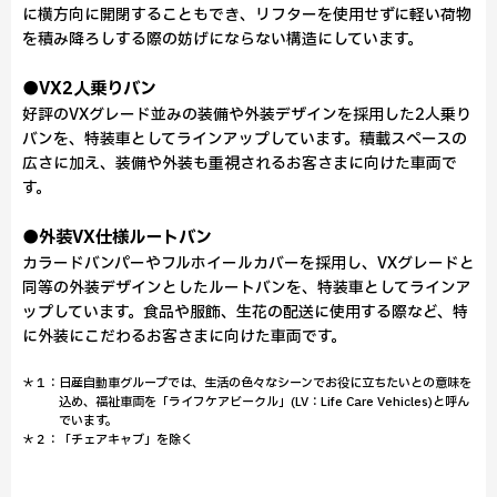
に横方向に開閉することもでき、リフターを使用せずに軽い荷物
を積み降ろしする際の妨げにならない構造にしています。
●VX2人乗りバン
好評のVXグレード並みの装備や外装デザインを採用した2人乗り
バンを、特装車としてラインアップしています。積載スペースの
広さに加え、装備や外装も重視されるお客さまに向けた車両で
す。
●外装VX仕様ルートバン
カラードバンパーやフルホイールカバーを採用し、VXグレードと
同等の外装デザインとしたルートバンを、特装車としてラインア
ップしています。食品や服飾、生花の配送に使用する際など、特
に外装にこだわるお客さまに向けた車両です。
＊１：日産自動車グループでは、生活の色々なシーンでお役に立ちたいとの意味を
込め、福祉車両を「ライフケアビークル」(LV：Life Care Vehicles)と呼ん
でいます。
＊２：「チェアキャブ」を除く