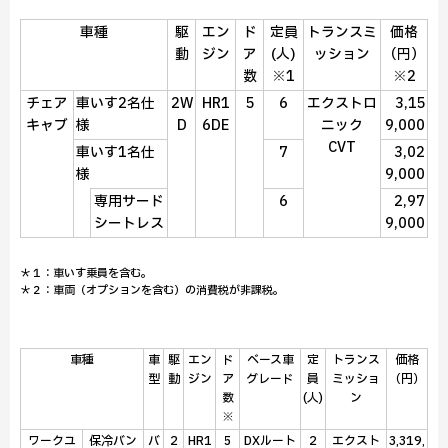
車種
駆
エン
ド
定員
トランスミ
価格
動
ジン
ア
(人)
ッション
（円）
数
※1
※2
チェア
車いす2名仕
2W
HR1
5
6
エクストロ
3,15
キャブ
様
D
6DE
ニック
9,000
CVT
車いす1名仕
7
3,02
様
9,000
専用サード
6
2,97
シートレス
9,000
＊１：車いす乗員を含む。
＊２：車両（オプションを含む）の消費税が非課税。
車種
車
駆
エン
ド
ベース車
定
トランス
価格
型
動
ジン
ア
グレード
員
ミッショ
（円）
数
(人)
ン
※
ワークユ
保冷バン
バ
2
HR1
5
DXルート
2
エクスト
3,319,