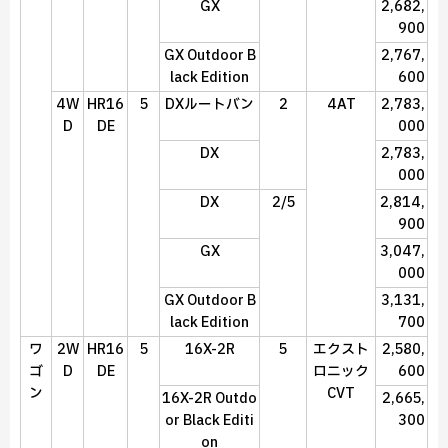
GX
2,682,
900
GX Outdoor B
2,767,
lack Edition
600
4W
HR16
5
DXルートバン
2
4AT
2,783,
D
DE
000
DX
2,783,
000
DX
2/5
2,814,
900
GX
3,047,
000
GX Outdoor B
3,131,
lack Edition
700
ワ
2W
HR16
5
16X-2R
5
エクスト
2,580,
ゴ
D
DE
ロニック
600
ン
CVT
16X-2R Outdo
2,665,
or Black Editi
300
on