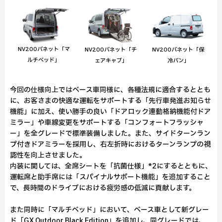
NV200バネット「マ
NV200バネット「チ
NV200バネット「保
ルチベッド」
ェアキャブ」
冷バン」
今回の仕様向上ではベース車同様に、各種法規に適合するととも
に、お客さまの快適な運転をサポートする「先行車発進お知らせ
機能」に加え、使い勝手の良い「ドアロック連動格納機能付ドア
ミラー」や車線変更をサポートする「コンフォートフラッシャ
ー」を全グレードで標準装備しました。また、サイドターンラン
プ付きドアミラーを採用し、右左折時におけるターンランプの視
認性を向上させました。
内装に関しては、全席シートを「抗菌仕様」*2にするとともに、
運転席と助手席には「スパイナルサポート機能」を追加すること
で、長時間のドライブにおける疲労感の低減に貢献します。
また同時に「マルチベッド」において、ベース車として新グレー
ド「GX Outdoor Black Edition」を追加し、同グレードでは、