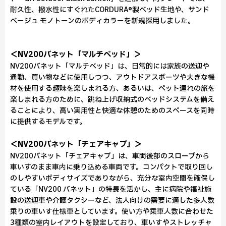
耐久性、撥水性にすぐれたCORDURA®製ベッド生地や、サンド
ベージュ モノトーンのボディカラーを新規採用しました。
＜NV200バネット「マルチベッド」＞
NV200バネット「マルチベッド」は、日常的には家族の送迎や
通勤、買い物などに使用しつつ、アウトドアスポーツや大きな機
材を使用する趣味を楽しまれる方、あるいは、ペット連れの旅を
楽しまれる方のために、跳ね上げ収納式のベッドシステムを備え
ることにより、高い実用性と快適な休憩のためのスペースを同時
に提供するモデルです。
＜NV200バネット「チェアキャブ」＞
NV200バネット「チェアキャブ」は、車両後部のスロープから
車いすのまま車内に乗り込める車両です。コンパクトで取り回し
のしやすいボディサイズでありながら、充分な室内空間を確保し
ている「NV200 バネット」の特長を活かし、主に病院や福祉施
設の送迎車や介護タクシーなど、法人向けの需要に適した多人数
乗りの車いす仕様車としています。使い方や乗車人数に合わせた
3種類の室内レイアウトを設定しており、車いすやストレッチャ