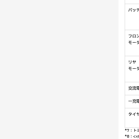
バッ
フロ
モー
リヤ
モー
交流電
一充
タイ
*7：ト
*8：<