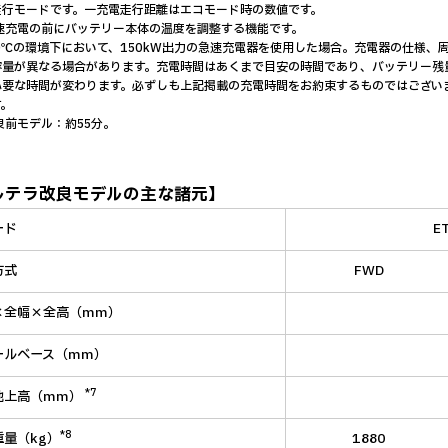
走行モードです。一充電走行距離はエコモード時の数値です。
急速充電の前にバッテリー本体の温度を調整する機能です。
10℃の環境下において、150kW出力の急速充電器を使用した場合。充電器の仕様
容量が異なる場合があります。充電時間はあくまで目安の時間であり、バッテリー残
必要な時間が変わります。必ずしも上記掲載の充電時間をお約束するものではござい
す。
良前モデル：約55分。
ルテラ改良モデルの主な諸元】
ード
ET
方式
FWD
×全幅×全高（mm）
ールベース（mm）
*7
地上高（mm）
*8
重量（kg）
1880