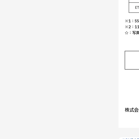
※1：5
※2：1
☆：写
株式会