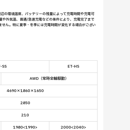
、周辺の環境温度、バッテリーの残量によって充電時間や充電可
量や外気温、普通/急速充電などの条件により、充電完了まで
ません。特に夏季・冬季には充電時間が変化する場合がござい
-SS
ET-HS
AWD（常時全輪駆動）
4690×1860×1650
2850
210
1980<1990>
2000<2040>