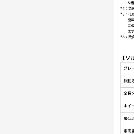
な
*4：
*5：-
能
に
ま
*6：改
【ソ
グレ
駆動
全長
ホイ
最低
車両