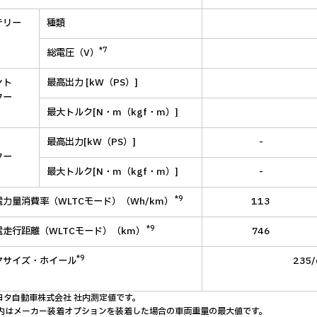
テリー
種類
*7
総電圧（V）
ント
最高出力 [kW（PS）]
ター
最大トルク[N・m（kgf・m）]
最高出力[kW（PS）]
-
ター
最大トルク[N・m（kgf・m）]
-
*9
力量消費率（WLTCモード）（Wh/km）
113
*9
電走行距離（WLTCモード）（km）
746
*9
ヤサイズ・ホイール
235/
ヨタ自動車株式会社 社内測定値です。
>内はメーカー装着オプションを装着した場合の車両重量の最大値です。