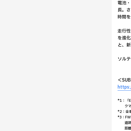
電池・
長。さ
時間を
走行性
を進化
と、新
ソルテ
＜SU
https:
*1：「
ク
*2：全
*3：F
道
距