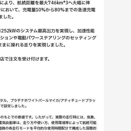
より、航続距離を最大746km*3へ大幅に伸
において、充電量10%から80%までの急速充電
めました。
は252kWのシステム最高出力を実現し、加速性能
ンションや電動パワーステアリングのセッティング
ままに操れる走りを実現しました。
販売店で注文を受け付けます。
メタル、プラチナホワイトパールマイカ/アティチュードブラッ
ンで設定しました。
件のもとでの数値です。したがって、実際の走行時には、気象、
電気自動車は、走り方や使い方、使用環境等によって航続可能
速道路の各走行モードを平均的な使用時間配分で構成した国際的