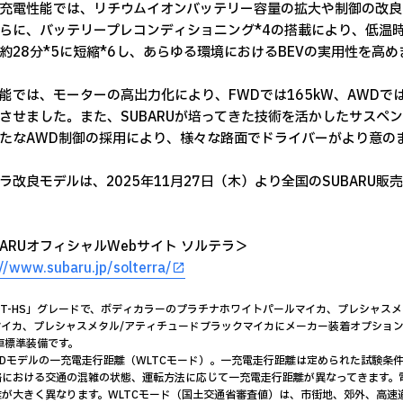
充電性能では、リチウムイオンバッテリー容量の拡大や制御の改良に
らに、バッテリープレコンディショニング*4の搭載により、低温時
約28分*5に短縮*6し、あらゆる環境におけるBEVの実用性を高
能では、モーターの高出力化により、FWDでは165kW、AWDで
させました。また、SUBARUが培ってきた技術を活かしたサスペ
たなAWD制御の採用により、様々な路面でドライバーがより意の
ラ改良モデルは、2025年11月27日（木）より全国のSUBARU
BARUオフィシャルWebサイト ソルテラ＞
//www.subaru.jp/solterra/
ET-HS」グレードで、ボディカラーのプラチナホワイトパールマイカ、プレシャス
マイカ、プレシャスメタル/アティチュードブラックマイカにメーカー装着オプショ
車標準装備です。
WDモデルの一充電走行距離（WLTCモード）。一充電走行距離は定められた試験条
路における交通の混雑の状態、運転方法に応じて一充電走行距離が異なってきます。
離が大きく異なります。WLTCモード（国土交通省審査値）は、市街地、郊外、高