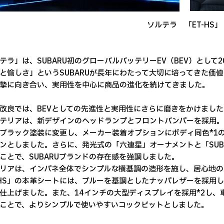
ソルテラ 「ET-HS」
テラ」は、SUBARU初のグローバルバッテリーEV（BEV）として
と愉しさ」というSUBARUが長年にわたって大切に培ってきた価
摯に向き合い、実用性を中心に商品の進化を続けてきました。
改良では、BEVとしての先進性と実用性にさらに磨きをかけました
テリアは、新デザインのヘッドランプとフロントバンパーを採用
ブラック塗装に変更し、メーカー装着オプションにボディ同色*1
ンとしました。さらに、発光式の「六連星」オーナメントと「SUB
ことで、SUBARUブランドの存在感を強調しました。
リアは、インパネ全体でシンプルな横基調の造形を施し、居心地の
-HS」の本革シートには、ブルーを基調としたナッパレザーを採用し
仕上げました。また、14インチの大型ディスプレイを採用*2し
ことで、よりシンプルで使いやすいコックピットとしました。