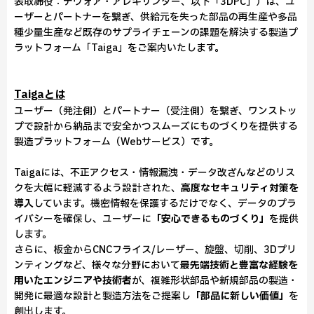
表取締役：デヴォア・アレキサンダー、以下「3DPC」）は、ユ
ーザーとパートナーを繋ぎ、供給元を失った部品の再生産や多品
種少量生産など既存のサプライチェーンの課題を解決する製造プ
ラットフォーム「Taiga」をご案内いたします。
Taigaとは
ユーザー（発注側）とパートナー（受注側）を繋ぎ、ワンストッ
プで設計から納品まで安全かつスムーズにものづくりを提供する
製造プラットフォーム（Webサービス）です。
Taigaには、不正アクセス・情報漏洩・データ改ざんなどのリス
クを大幅に軽減するよう設計された、
高度なセキュリティ対策を
導入
しています。機密情報を保護するだけでなく、データのプラ
イバシーを確保し、ユーザーに
「安心できるものづくり」
を提供
します。
さらに、板金からCNCフライス/レーザー、旋盤、切削、3Dプリ
ンティングなど、様々な分野において
最先端技術と豊富な経験を
用いたエンジニアや技術者
が、複雑形状部品や新規部品の製造・
開発に最適な設計と製造方法をご提案し
「部品に新しい価値」
を
創出します。