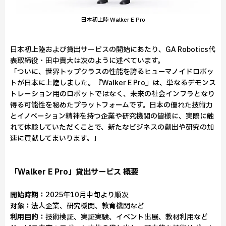
日本初上陸 Walker E Pro
日本初上陸および貸出サービスの開始にあたり、GA Robotics代
表取締役・田中貴大は次のように述べています。
「ついに、世界トップクラスの性能を誇るヒューマノイドロボッ
トが日本に上陸しました。『Walker E Pro』は、単なるデモンス
トレーション用のロボットではなく、未来の社会インフラとなり
得る可能性を秘めたプラットフォームです。日本の優れた技術力
とイノベーション精神を持つ企業や研究機関の皆様に、実際に触
れて体験していただくことで、新たなビジネスの創出や研究の加
速に貢献してまいります。」
「Walker E Pro」貸出サービス 概要
開始時期：
2025年10月中旬より順次
対象：
法人企業、研究機関、教育機関など
利用目的：
技術検証、実証実験、イベント出展、教材利用など