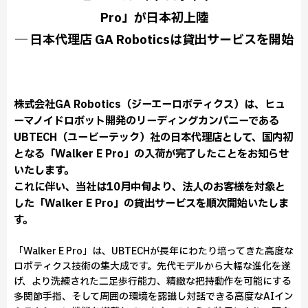
Pro」が日本初上陸
─ 日本代理店 GA Roboticsは貸出サービスを開始
株式会社GA Robotics（ジーエーロボティクス）は、ヒュ
ーマノイドロボット開発のリーディングカンパニーである
UBTECH（ユービーテック）社の日本代理店として、国内初
となる「Walker E Pro」の入荷が完了したことをお知らせ
いたします。
これに伴い、当社は10月中旬より、法人のお客様を対象と
した「Walker E Pro」の貸出サービスを順次開始いたしま
す。
「Walker E Pro」は、UBTECHが長年にわたり培ってきた高度な
ロボティクス技術の集大成です。先代モデルから大幅な進化を遂
げ、より洗練された二足歩行能力、精緻な把持動作を可能にする
多関節手指、そして周囲の環境を認識し対話できる高度なAIイン