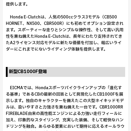
提供します。
Honda E-Clutchは、人気の500ccクラス3モデル（CB500
HORNET、NX500、CBR500R）にも初めてオプション設定され
ます。スポーティーな走りとシンプルな操作性、そして高い汎用
性を兼ね備えたHonda E-Clutchは、長年にわたり支持されてき
たA2ライセンス対応モデルに新たな価値を付加し、幅広いライ
ダーにこれまでにないライディング体験を提供します。
新型CB1000F登場
EICMAでは、Hondaスポーツバイクラインアップの「進化す
る基準」であるCBの最新の回答として具現化したCB1000Fを展
示します。独自のキャラクターを備えたこの大型ネイキッドモデ
ルは、扱いやすさと力強さを兼ね備えた一台です。CBR1000RR
FIREBLADE由来の高性能エンジンによる力強い走行フィールに
加え、印象的なスタイリング、充実した装備、そして軽快なハン
ドリングを融合。あらゆる要素において期待に応えるオールラウ