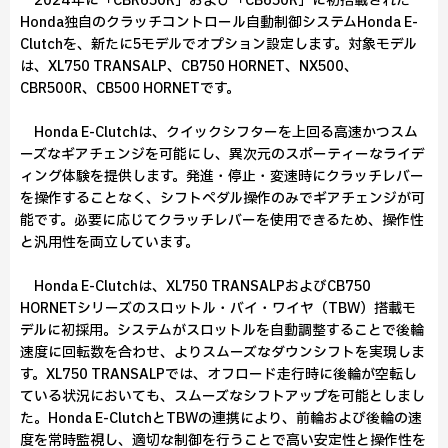
2024年に「CBR650R」および「CB650R」に初搭載された
Honda独自のクラッチコントロール自動制御システムHonda E-
Clutchを、新たに5モデルでオプション設定します。対象モデル
は、XL750 TRANSALP、CB750 HORNET、NX500、
CBR500R、CB500 HORNETです。
Honda E-Clutchは、クイックシフターを上回る高速かつスム
ーズなギアチェンジを可能にし、異次元のスポーティーなライデ
ィング体験を提供します。発進・停止・変速時にクラッチレバー
を操作することなく、シフトペダル操作のみでギアチェンジが可
能です。必要に応じてクラッチレバーを使用できるため、操作性
と汎用性を両立しています。
Honda E-Clutchは、XL750 TRANSALPおよびCB750
HORNETシリーズのスロットル・バイ・ワイヤ（TBW）搭載モ
デルに初採用。システムがスロットルを自動調整することで後輪
速度に回転数を合わせ、よりスムーズなダウンシフトを実現しま
す。XL750 TRANSALPでは、オフロード走行時に後輪が空転し
ている状況においても、スムーズなシフトアップを可能としまし
た。Honda E-ClutchとTBWの連携により、前輪および後輪の速
度を常時監視し、適切な制御を行うことで高い安定性と操作性を