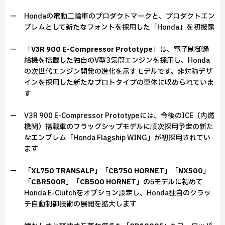
ー Hondaの電動二輪車のプロダクトマークと、プロダクトエン
ブレムとして新たなフォントを採用した「Honda」を初披露
ー 「
V3R 900 E-Compressor Prototype
」は、電子制御過
給機を搭載した独自のV型3気筒エンジンを採用し、Honda
の次世代エンジン開発の進化を示すモデルです。非対称デザ
インを採用した新たなプロトタイプの車体に収められていま
す
ー V3R 900 E-Compressor Prototypeには、今後のICE（内燃
機関）搭載車のフラッグシップモデルに順次採用予定の新た
なエンブレム「Honda Flagship WING」が初採用されてい
ます
ー 「
XL750 TRANSALP
」「
CB750 HORNET
」「
NX500
」
「
CBR500R
」「
CB500 HORNET
」の5モデルに初めて
Honda E-Clutchをオプション設定し、Honda独自のクラッ
チ自動制御技術の展開を拡大します