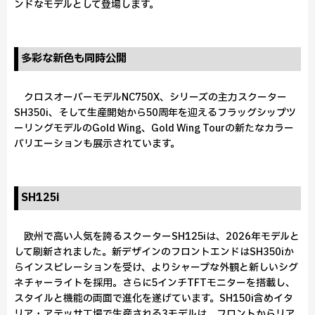
ンドなモデルとして登場します。
多彩な新色も同時公開
クロスオーバーモデルNC750X、シリーズの主力スクーター
SH350i、そして生産開始から50周年を迎えるフラッグシップツ
ーリングモデルのGold Wing、Gold Wing Tourの新たなカラー
バリエーションも展示されています。
SH125i
欧州で高い人気を誇るスクーターSH125iは、2026年モデルと
して刷新されました。新デザインのフロントエンドはSH350iか
らインスピレーションを受け、よりシャープな外観と新しいシグ
ネチャーライトを採用。さらに5インチTFTモニターを搭載し、
スタイルと機能の両面で進化を遂げています。SH150i含めイタ
リア・アテッサ工場で生産される3モデルは、フロントからリア