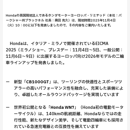
Hondaの英国現地法人であるホンダモーターヨーロッパ・リミテッド（本社：バ
ークシャー州ブラックネル 社長：奥田 克久）は、現地時間2025年11月4日
（火）10：00に以下を発表しましたので、その内容をご案内いたします。
Hondaは、イタリア・ミラノで開催されているEICMA
2025（ミラノショー、プレスデー：11月4日～5日、一般公開：
11月6日～9日）に出展するヨーロッパ向け2026年モデルの二輪
車ラインアップを発表しました。
ー 新型「
CB1000GT
」は、ツーリングの快適性とスポーツツ
アラーの高いパフォーマンス性を融合し、充実した装備によ
り、卓越したオールラウンドパッケージを実現しています
ー 世界初公開となる「
Honda WN7
」（Honda初の電動モータ
ーサイクル）は、140kmの航続距離、Hondaならではの走
行性能、新たなデザイン美学、そして電動四輪車にも採用さ
れている急速充電器との互換性を備えています