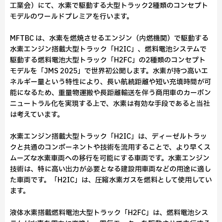
工業会）にて、水素で駆動する大型トラック2種類のコンセプト
モデルのワールドプレミアを行います。
MFTBC は、水素を燃焼させるエンジン（内燃機関）で駆動する
水素エンジン搭載大型トラック「H2IC」、燃料電池システムで
駆動する燃料電池大型トラック「H2FC」の2種類のコンセプト
モデルを「JMS 2025」で世界初公開します。水素が持つ高いエ
ネルギー量という特性により、長い航続距離や短い充填時間が可
能になるため、重量物運搬や長距離輸送を伴う商用車のカーボン
ニュートラル化を実現する上で、水素は有効な手段であると当社
は考えています。
水素エンジン搭載大型トラック「H2IC」は、ディーゼルトラッ
クと共通のコンポーネントや技術を流用することで、より早くス
ムーズな水素車両への移行を可能にする車両です。水素エンジン
技術は、特に高い出力が必要となる建設用車両などの用途に適し
た車両です。「H2IC」は、圧縮水素ガスを燃料として使用してい
ます。
液体水素搭載燃料電池大型トラック「H2FC」は、燃料電池シス