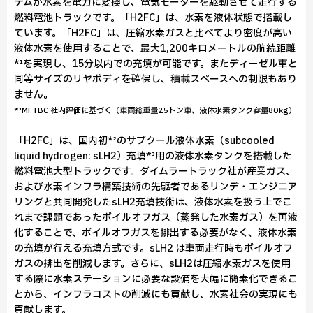
テムが水素を電力に変換し、電気モーターを駆動させて走行する
燃料電池トラックです。「H2FC」は、水素を液体状態で搭載し
ています。「H2FC」は、圧縮水素ガスと比べてより密度が高い
液体水素を使用することで、最大1,200キロメートルの航続距離
*¹を実現し、15分以内での充填が可能です。またディーゼル車と
同等サイズのリヤボディを確保し、積載スペースへの制限もあり
ません。
*¹MFTBC 社内評価に基づく（車両総重量25トン車、液体水素タンク容量80kg）
「H2FC」は、国内初*²のサブクール液体水素（subcooled
liquid hydrogen: sLH2）充填*³用の液体水素タンクを搭載した
燃料電池大型トラックです。ダイムラートラック社が産業ガス、
および水素インフラ構築技術の先駆者であるリンデ・エンジニア
リングと共同開発したsLH2充填技術は、液体水素を扱う上でこ
れまで課題であったボイルオフガス（蒸発した水素ガス）を再液
化することで、ボイルオフガスを排出する必要がなく、液体水素
の充填が行える充填方式です。sLH2 は車両走行時もボイルオフ
ガスの排出を削減します。さらに、sLH2は圧縮水素ガスを使用
する際に水素ステーションに必要な設備を大幅に簡素化できるこ
とから、インフラコストの削減にも貢献し、水素社会の実現にも
貢献します。