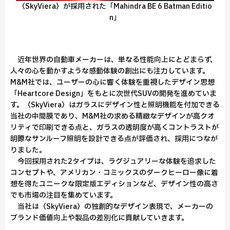
〈SkyViera〉が採用された「Mahindra BE 6 Batman Editio
n」
近年世界の自動車メーカーは、単なる性能向上にとどまらず、
人々の心を動かすような感動体験の創出にも注力しています。
M&M社では、ユーザーの心に響く体験を重視したデザイン思想
「Heartcore Design」をもとに次世代SUVの開発を進めていま
す。〈SkyViera〉はガラスにデザイン性と照明機能を付加できる
当社の中間膜であり、M&M社の求める精緻なデザインが高クオ
リティで印刷できる点と、ガラスの透明度が高くコントラストが
明瞭なサンルーフ照明を設計できる点が評価され、採用につなが
りました。
今回採用された2タイプは、ラグジュアリーな体験を追求した
コンセプトや、アメリカン・コミックスのダークヒーロー像に着
想を得たユニークな限定版エディションなど、デザイン性の高さ
でも市場の注目を集めています。
当社は〈SkyViera〉の独創的なデザイン表現で、メーカーの
ブランド価値向上や製品の差別化に貢献していきます。