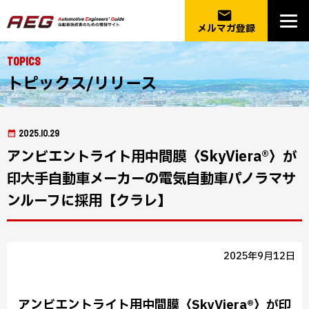
email
メルマガ登録
Topics
トピックス/リリース
2025.10.29
アンビエントライト用中間膜〈SkyViera®〉が
印大手自動車メーカーの電気自動車パノラマサ
ンルーフに採用【クラレ】
2025年9月12日
アンビエントライト用中間膜〈SkyViera®〉が印