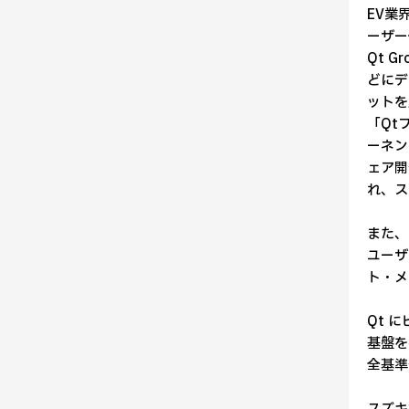
EV業
ーザー
Qt 
どにデ
ットを
「Qt
ーネン
ェア開
れ、ス
また、
ユーザ
ト・メ
Qt 
基盤を
全基準