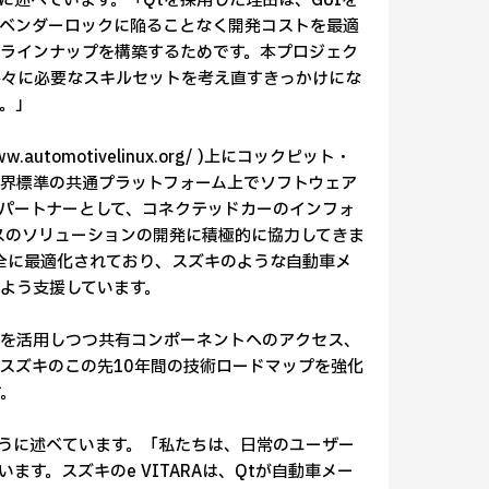
に述べています。「Qtを採用した理由は、GUIを
ベンダーロックに陥ることなく開発コストを最適
ラインナップを構築するためです。本プロジェク
各々に必要なスキルセットを考え直すきっかけにな
。」
ww.automotivelinux.org/ )上にコックピット・
界標準の共通プラットフォーム上でソフトウェア
の主要パートナーとして、コネクテッドカーのインフォ
ースのソリューションの開発に積極的に協力してきま
完全に最適化されており、スズキのような自動車メ
るよう支援しています。
ンスを活用しつつ共有コンポーネントへのアクセス、
スズキのこの先10年間の技術ロードマップを強化
す。
のように述べています。「私たちは、日常のユーザー
す。スズキのe VITARAは、Qtが自動車メー