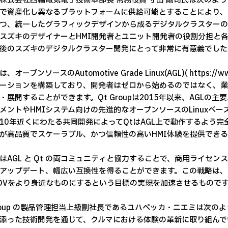
株式会社四輪電気電子技術本部長 常務役員 寸田 剛司氏は次のよう
で資産化し異なるプラットフォームに供給可能とすることにより、
つ、統一したグラフィックデザインから成るデジタルクラスターの
スズキのデザイナーとHMI開発者とユニット開発者の役割分担と
後のスズキのデジタルクラスター開発にとって非常に有意義でした
、オープンソースのAutomotive Grade Linux(AGL)( https://w
ーションを構築しており、開発者はゼロから始めるのではなく、業
・展開することができます。Qt Groupは2015年以来、AGL
メントやHMIシステム向けの先進的なオープンソースのLinuxベ
10年近くにわたる共同開発によってQtはAGL上で動作するよう
が高品質でスケーラブル、かつ信頼性の高いHMI体験を提供でき
はAGL と Qt の両コミュニティと協力することで、商用ライセ
アップデート、幅広い互換性を得ることができます。この戦略は、
DVをより身近なものにするという目標の実現を加速させるもので
Group の製品管理担当上級副社長であるユハペッカ・ニエミは次
添った技術開発を通じて、クルマにおける体験の革新に取り組んでいま