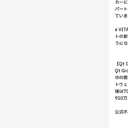
カーに
パート
ていま
e V
トの新
うにな
【Qt 
Qt 
中の開
トウェ
様は7
910
公式ホ