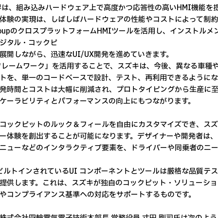
界は、組み込みハードウェア上で高度かつ応答性の高いHMI機能を
体験の実現は、しばしばハードウェアの性能やコストによって制約
GroupのクロスプラットフォームHMIツールを活用し、インスト
ジタル・コックピ
展開しながら、迅速なUI/UX開発を進めていきます。
フレームワーク」を活用することで、スズキは、今後、異なる車種や
トを、単一のコードベースで設計、テスト、再利用できるようにな
発時間とコストは大幅に削減され、プロトタイピングから生産に
ケーラビリティとパフォーマンスの向上にもつながります。
コックピットのルック＆フィールを自由にカスタマイズでき、ス
ー体験を創出することが可能になります。デザイナーや開発者は、
ニューなどのインタラクティブ要素を、ドライバーや同乗者のニー
にビルトインされているUI コンポーネントとツールは厳格な品質テ
提供します。これは、スズキが独自のコックピット・ソリューショ
やコンプライアンス基準への対応をサポートするものです。