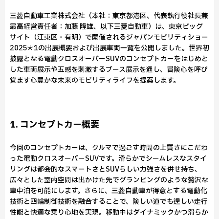
三菱自動車工業株式会社（本社：東京都港区、代表執行役社長兼
最高経営責任者：加藤 隆雄、以下三菱自動車）は、東京ビッグ
サイト（江東区・有明）で開催されるジャパンモビリティショー
2025＊1の出展概要および出展車両一覧を公開しました。世界初
披露となる電動クロスオーバーSUVのコンセプトカーをはじめと
した車両展示や五感を刺激するブース展示を通し、冒険心を呼び
覚ます心豊かな未来のモビリティライフを提案します。
1. コンセプトカー概要
今回のコンセプトカーは、クルマで過ごす時間の上質さにこだわ
った電動クロスオーバーSUVです。滑らかでシームレスなスタイ
リングは都会的なスマートさとSUVらしい力強さを併せ持ち、
広々とした室内空間は出かけた先でグランピングのような贅沢な
車中泊を可能にします。さらに、三菱自動車が得意とする電動化
技術と四輪制御技術を融合することで、険しい道でも逞しい走行
性能と快適な乗り心地を実現。移動中はダイナミックかつ滑らか