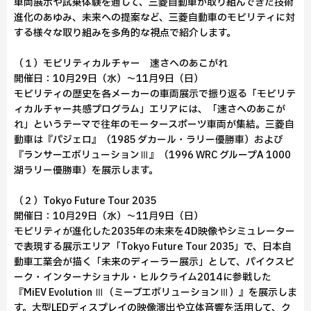
車両展示や試乗体験を通して、三菱自動車が取り組んできた技術
進化のあゆみ、未来への提案など、三菱自動車のモビリティに対
する様々な取り組みを多角的な視点で紹介します。
（１）モビリティカルチャー 速さへのあこがれ
開催日：10月29日（水）～11月9日（日）
モビリティの歴史を各メーカーの車両展示で振り返る「モビリテ
ィカルチャー共感プログラム」エリアには、「速さへのあこが
れ」というテーマで往年のモータースポーツ車両が集結。三菱自
動車は『パジェロ』（1985 ダカール・ラリー優勝車）および
『ランサーエボリューションⅢ』（1996 WRC グループA 1000
湖ラリー優勝車）を展示します。
（２）Tokyo Future Tour 2035
開催日：10月29日（水）～11月9日（日）
モビリティが進化した2035年の未来を4D映像やシミュレーター
で表現する展示エリア「Tokyo Future Tour 2035」で、日本自
動車工業会が描く「未来のディーラー展示」として、パイクスピ
ーク・インターナショナル・ヒルクライム2014に参戦した
『MiEV Evolution Ⅲ（ミーブエボリューションⅢ）』を展示しま
す。大型LEDディスプレイの映像演出や立体音響を活用して、ク