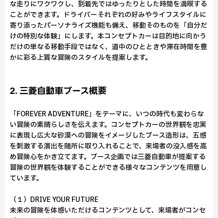
な走りにワクワクし、到着先ではゆったりとした時間を満喫する
ことができます。ドライバーそれぞれの好みやライフスタイルに
寄り添ったパーソナライズ機能も備え、移動そのものを「自分だ
けの特別な体験」にします。本コンセプトカーは目的地に向かう
だけの単なる移動手段ではなく、道中のひとときや滞在時間を豊
かに彩る上質な冒険のスタイルを提案します。
2. 三菱自動車ブース概要
「FOREVER ADVENTURE」をテーマに、いつの時代も変わらな
い冒険の素晴らしさを伝えます。コンセプトカーの世界観を忠実
に表現し広大な砂漠への冒険をイメージしたブース造形は、五感
を刺激する演出を随所に取り入れることで、来場者の没入感を高
め冒険心をかき立てます。ブース企画では三菱自動車が提案する
冒険の世界観を体験することができる様々なコンテンツを用意し
ています。
（１）DRIVE YOUR FUTURE
未来の冒険を体感いただけるコンテンツとして、来場者がコンセ