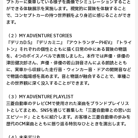
プトカーに乗車している様子を画像でシミュレーションすること
ができる体験展示を実施します。視覚的に冒険を体験すること
で、コンセプトカーの持つ世界観をより身近に感じることができ
ます。
（２）MY ADVENTURE STORIES
『デリカD:5』『デリカミニ』『アウトランダーPHEV』『トライ
トン』それぞれの個性とともに描く日常の中にある冒険の物語
を、4つのボイスノベルで表現しました。本作では声優・俳優の
津田健次郎さん、声優・俳優の若山詩音さんによる朗読ととも
に、実車から収録した走行音・ウィンカー音・ドアの開閉音など
で物語の臨場感を高めます。音と物語が融合することで、車種ご
との世界観に深く没入することができます。
（３）MY ADVENTURE PLAYLIST
三菱自動車のテレビCMで使用された楽曲をブランドプレイリス
トとしてまとめ、SNSを通じて募集した「三菱自動車との思い出
エピソード」とともに紹介します。お客様と三菱自動車の歩みを
歴代のCM楽曲とともに振り返る特別なひとときを演出します。
（４）未来デリ丸。