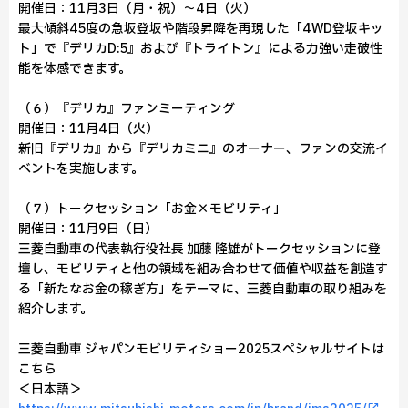
開催日：11月3日（月・祝）～4日（火）
最大傾斜45度の急坂登坂や階段昇降を再現した「4WD登坂キッ
ト」で『デリカD:5』および『トライトン』による力強い走破性
能を体感できます。
（６）『デリカ』ファンミーティング
開催日：11月4日（火）
新旧『デリカ』から『デリカミニ』のオーナー、ファンの交流イ
ベントを実施します。
（７）トークセッション「お金×モビリティ」
開催日：11月9日（日）
三菱自動車の代表執行役社長 加藤 隆雄がトークセッションに登
壇し、モビリティと他の領域を組み合わせて価値や収益を創造す
る「新たなお金の稼ぎ方」をテーマに、三菱自動車の取り組みを
紹介します。
三菱自動車 ジャパンモビリティショー2025スペシャルサイトは
こちら
＜日本語＞