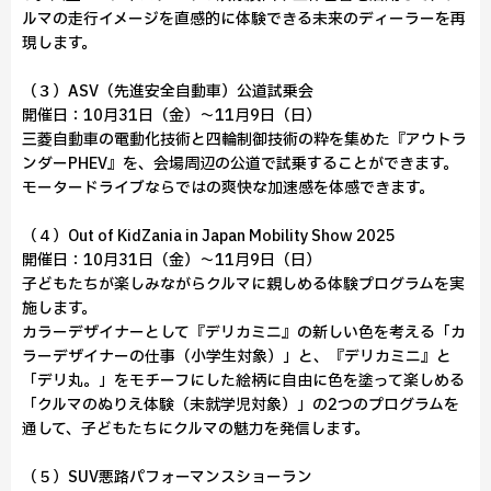
ルマの走行イメージを直感的に体験できる未来のディーラーを再
現します。
（３）ASV（先進安全自動車）公道試乗会
開催日：10月31日（金）～11月9日（日）
三菱自動車の電動化技術と四輪制御技術の粋を集めた『アウトラ
ンダーPHEV』を、会場周辺の公道で試乗することができます。
モータードライブならではの爽快な加速感を体感できます。
（４）Out of KidZania in Japan Mobility Show 2025
開催日：10月31日（金）～11月9日（日）
子どもたちが楽しみながらクルマに親しめる体験プログラムを実
施します。
カラーデザイナーとして『デリカミニ』の新しい色を考える「カ
ラーデザイナーの仕事（小学生対象）」と、『デリカミニ』と
「デリ丸。」をモチーフにした絵柄に自由に色を塗って楽しめる
「クルマのぬりえ体験（未就学児対象）」の2つのプログラムを
通して、子どもたちにクルマの魅力を発信します。
（５）SUV悪路パフォーマンスショーラン