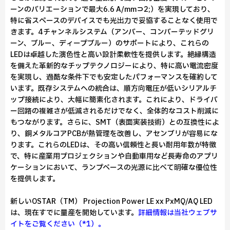
ーンのバリエーションで最大6.6 A/mm⊃2;）を実現しており、
特に省スペースのデバイスでも光出力で妥協することなく使用で
きます。4チャンネルシステム（アンバー、コンバーテッドグリ
ーン、ブルー、ディープブルー）のサポートにより、これらの
LEDは卓越した演色性と高い設計柔軟性を提供します。絶縁構造
を備えた革新的なチップテクノロジーにより、特に高い電流密度
を実現し、過酷な条件下でも安定したパフォーマンスを確約して
います。既存システムへの統合は、順方向電圧が低いシリアルチ
ップ接続により、大幅に簡素化されます。これにより、ドライバ
ー回路の複雑さが低減されるだけでなく、全体的なコスト削減に
もつながります。さらに、SMT（表面実装技術）との互換性によ
り、銅メタルコアPCBが熱管理を改善し、アセンブリが容易にな
ります。これらのLEDは、その高い信頼性と長い耐用年数が特徴
で、特に産業用プロジェクションや自動車用など長寿命のアプリ
ケーションにおいて、ランプベースの光源に比べて明確な優位性
を提供します。
新しいOSTAR（TM） Projection Power LE xx PxMQ/AQ LED
は、現在すでに量産を開始しています。
詳細情報は当社ウェブサ
イトをご覧ください（*1）。