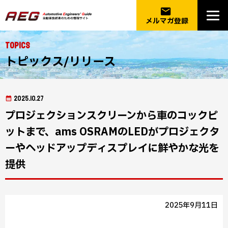
email
メルマガ登録
Topics
トピックス/リリース
2025.10.27
プロジェクションスクリーンから車のコックピ
ットまで、ams OSRAMのLEDがプロジェクタ
ーやヘッドアップディスプレイに鮮やかな光を
提供
2025年9月11日