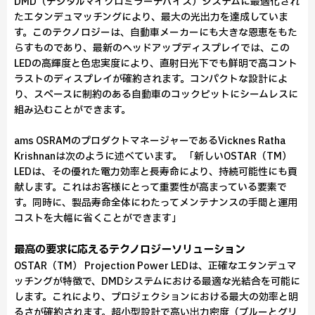
DMD（デジタルマイクロミラーデバイス）システムに最適化され
たエタンデュマッチングにより、最大の光出力を達成していま
す。このテクノロジーは、自動車メーカーにも大きな恩恵をもた
らすものであり、最新のヘッドアップディスプレイでは、この
LEDの高輝度と色忠実度により、直射日光下でも鮮明で高コント
ラストのディスプレイが確約されます。コンパクトな設計によ
り、スペースに制約のある自動車のコックピットにシームレスに
組み込むことができます。
ams OSRAMのプロダクトマネージャーであるVicknes Ratha
Krishnanは次のように述べています。 「新しいOSTAR（TM）
LEDは、その優れた電力効率と長寿命により、持続可能性にも貢
献します。これはお客様にとって重要性が高まっている要素で
す。同時に、製品寿命全体にわたってメンテナンスの手間と運用
コストを大幅に省くことができます」
最高の要求に応えるテクノロジーソリューション
OSTAR（TM） Projection Power LEDは、正確なエタンデュマ
ッチングが特徴で、DMDシステムにおける最適な光結合を可能に
します。これにより、プロジェクションにおける最大の効率と明
るさが確約されます。超小型設計で高い出力密度（ブルーとグリ