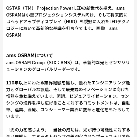
OSTAR（TM） Projection Power LEDの新世代を携え、ams
OSRAMは小型プロジェクションシステム向け、そして将来的に
はヘッドアップディスプレイ（HUD）も視野に入れたLEDテクノ
ロジーにおいて革新的な基準を打ち立てます。 画像：ams
OSRAM
ams OSRAMについて
ams OSRAM Group（SIX：AMS）は、革新的な光とセンサソリ
ューションのグローバルリーダーです。
110年以上にわたる業界経験を擁し、優れたエンジニアリング能
力とグローバルな製造、そして最先端のイノベーションに向けた
情熱を兼ね備えています。照明、ビジュアライゼーション、セン
シングの境界を押し広げることに対するコミットメントは、自動
車、産業、医療、コンシューマー業界に変革と進化をもたらして
います。
「光の力を感じよう」―当社の成功は、光が持つ可能性に対する
深い理解と、エミッタとセンサの差別化されたポートフォリオを