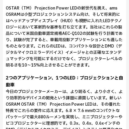
OSTAR（TM） Projection Power LEDの新世代を携え、ams
OSRAMは小型プロジェクションシステム向け、そして将来的に
はヘッドアップディスプレイ（HUD）も視野に入れたLEDテクノ
ロジーにおいて革新的な基準を打ち立てます。当社はこれらの製
品について米国自動車認定規格AEC-Q102の試験を行う計画であ
り、試験が完了すると、車載用投影アプリケーションにも適した
ものとなります。これらのLEDは、コンパクトな設計とDMD（デ
ジタルマイクロミラーデバイス）イメージャとの正確なエタンデ
ュマッチングを可能にするだけでなく、プロジェクターレベルの
明るさを10～15%向上させることができます。
2つのアプリケーション、1つのLED：プロジェクションと自
動車
今日のプロジェクターメーカーは、より明るく、より小さく、よ
り効率的なデバイスの開発という課題に直面しています。新しい
OSRAM OSTAR（TM） Projection Power LEDは、その優れた
特長でこれらの要件に応えます。6.8 × 7.6 mmのコンパクトな
パッケージで最大880ルーメンを実現し、ミニプロジェクターや
ピコプロジェクターに理想的です。0.3x、0.4x、0.6xインチの