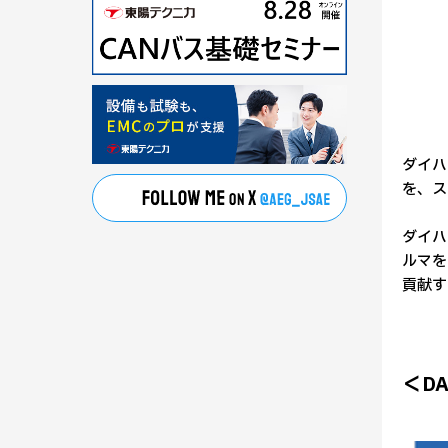
ダイハ
を、ステ
ダイハ
ルマを
貢献す
＜DAI