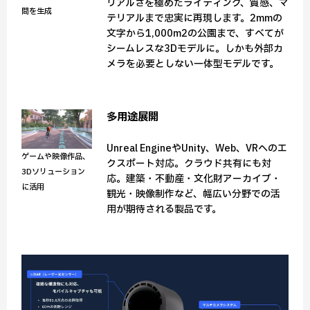
リアルさを極めたライティング、質感、マ
間を生成
テリアルまで忠実に再現します。2mmの
文字から1,000m2の公園まで、すべてが
シームレスな3Dモデルに。しかも外部カ
メラを必要としない一体型モデルです。
多用途展開
Unreal EngineやUnity、Web、VRへのエ
ゲームや映像作品、
クスポート対応。クラウド共有にも対
3Dソリューション
応。建築・不動産・文化財アーカイブ・
に活用
観光・映像制作など、幅広い分野での活
用が期待される製品です。