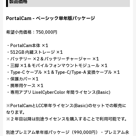
製品価格
PortalCam - ベーシック単年版パッケージ
希望小売価格：750,000円
・PortalCam本体 ×1
・512GB 内蔵ストレージ ×1
・バッテリー ×2 & バッテリーチャージャー ×1
・三脚 ×1 & モバイルフォンマウントモジュール ×1
・Type-C ケーブル ×1 & Type-C/Type-A 変換ケーブル ×1
・保護カバー×1
・携帯用ケース ×1
・専用アプリ LixelCyberColor 年間ライセンス(Basic)
※PortalCamとLCC単年ライセンス(Basic)のセットでの販売に
なります。
※２年目以降は別途ライセンスを購入することで利用可能です。
別途プレミアム単年版パッケージ（990,000円）・プレミアム永