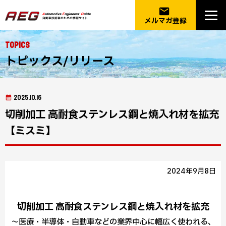
email
メルマガ登録
Topics
トピックス/リリース
2025.10.16
切削加工 高耐食ステンレス鋼と焼入れ材を拡充
【ミスミ】
2024年9月8日
切削加工 高耐食ステンレス鋼と焼入れ材を拡充
～医療・半導体・自動車などの業界中心に幅広く使われる、