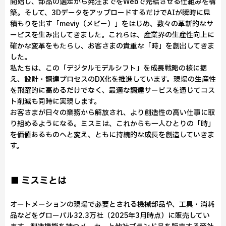
開始し、部品の選定から発注までをWebで完結させる仕組みを構
築。そして、3DデータをアップロードするだけでAIが瞬時に見
積もりを出す「meviy（メビー）」をはじめ、数々の革新的なサ
ービスを生み出してきました。これらは、産業界の生産性向上に
確かな変革をもたらし、お客さまの貴重な「時」を創出してきま
した。
私たちは、この「デジタルモデルシフト」を成長戦略の核に据
え、設計・調達プロセスのDX化を推進しています。現場の生産性
を飛躍的に高めるだけでなく、最適な調達サービスを通じてコス
ト削減も同時に実現します。
お客さまが日々の業務から解放され、より創造性の高い仕事に取
り組めるようになる。ミスミは、これからも一人ひとりの「時」
を価値あるものへと変え、ともに持続的な成長を創造していきま
す。
■ ミスミとは
オートメーションの現場で必要とされる機械部品や、工具・消耗
品などをグローバル32.3万社（2025年3月時点）に販売してい