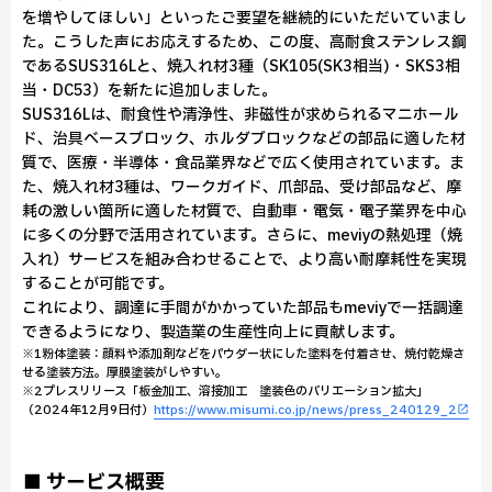
を増やしてほしい」といったご要望を継続的にいただいていまし
た。こうした声にお応えするため、この度、高耐食ステンレス鋼
であるSUS316Lと、焼入れ材3種（SK105(SK3相当)・SKS3相
当・DC53）を新たに追加しました。
SUS316Lは、耐食性や清浄性、非磁性が求められるマニホール
ド、治具ベースブロック、ホルダブロックなどの部品に適した材
質で、医療・半導体・食品業界などで広く使用されています。ま
た、焼入れ材3種は、ワークガイド、爪部品、受け部品など、摩
耗の激しい箇所に適した材質で、自動車・電気・電子業界を中心
に多くの分野で活用されています。さらに、meviyの熱処理（焼
入れ）サービスを組み合わせることで、より高い耐摩耗性を実現
することが可能です。
これにより、調達に手間がかかっていた部品もmeviyで一括調達
できるようになり、製造業の生産性向上に貢献します。
※1粉体塗装：顔料や添加剤などをパウダー状にした塗料を付着させ、焼付乾燥さ
せる塗装方法。厚膜塗装がしやすい。
※2プレスリリース「板金加工、溶接加工 塗装色のバリエーション拡大」
（2024年12月9日付）
https://www.misumi.co.jp/news/press_240129_2
■ サービス概要