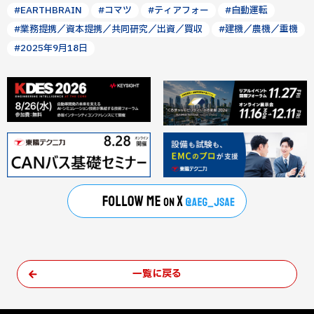
#EARTHBRAIN
#コマツ
#ティアフォー
#自動運転
#業務提携／資本提携／共同研究／出資／買収
#建機／農機／重機
#2025年9月18日
一覧に戻る