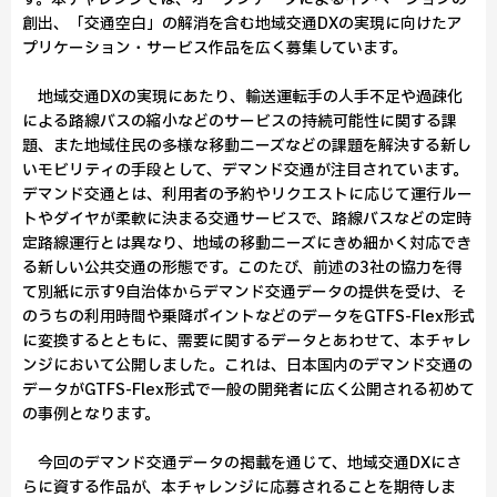
創出、「交通空白」の解消を含む地域交通DXの実現に向けたア
プリケーション・サービス作品を広く募集しています。
地域交通DXの実現にあたり、輸送運転手の人手不足や過疎化
による路線バスの縮小などのサービスの持続可能性に関する課
題、また地域住民の多様な移動ニーズなどの課題を解決する新し
いモビリティの手段として、デマンド交通が注目されています。
デマンド交通とは、利用者の予約やリクエストに応じて運行ルー
トやダイヤが柔軟に決まる交通サービスで、路線バスなどの定時
定路線運行とは異なり、地域の移動ニーズにきめ細かく対応でき
る新しい公共交通の形態です。このたび、前述の3社の協力を得
て別紙に示す9自治体からデマンド交通データの提供を受け、そ
のうちの利用時間や乗降ポイントなどのデータをGTFS-Flex形式
に変換するとともに、需要に関するデータとあわせて、本チャレ
ンジにおいて公開しました。これは、日本国内のデマンド交通の
データがGTFS-Flex形式で一般の開発者に広く公開される初めて
の事例となります。
今回のデマンド交通データの掲載を通じて、地域交通DXにさ
らに資する作品が、本チャレンジに応募されることを期待しま