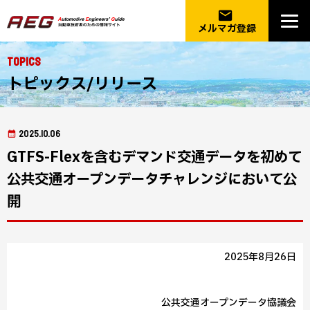
email
メルマガ登録
Topics
トピックス/リリース
2025.10.06
GTFS-Flexを含むデマンド交通データを初めて
公共交通オープンデータチャレンジにおいて公
開
2025年8月26日
公共交通オープンデータ協議会