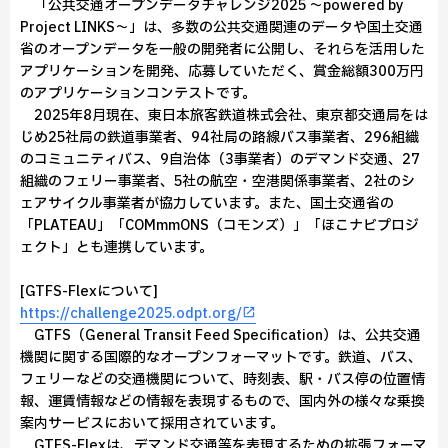
「公共交通オープンデータチャレンジ2025 ～powered by
Project LINKS～」は、多数の公共交通関連のデータや国土交通
省のオープンデータを一般の開発者に公開し、それらを活用した
アプリケーションを開発、応募していただく、賞金総額300万円
のアプリケーションコンテストです。
2025年8月現在、東日本旅客鉄道株式会社、東京都交通局をは
じめ25社局の鉄道事業者、94社局の路線バス事業者、296組織
のコミュニティバス、9自治体（3事業者）のデマンド交通、27
組織のフェリー事業者、5社の航空・空港関係事業者、2社のシ
ェアサイクル事業者が協力しています。また、国土交通省の
「PLATEAU」「COMmmONS（コモンズ）」「ほこナビプロジ
ェクト」とも連携しています。
[GTFS-Flexについて]
https://challenge2025.odpt.org/
GTFS（General Transit Feed Specification）は、公共交通
機関に関する国際的なオープンフォーマットです。鉄道、バス、
フェリーなどの交通機関について、時刻表、駅・バス停の位置情
報、運賃情報などの情報を表現するもので、国内外の様々な乗換
案内サービスにおいて採用されています。
GTFS-Flexは、デマンド交通等を表現するための拡張フォーマ