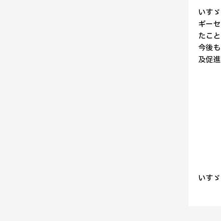
いすゞ
ギーセ
たこと
今後も
及促進
いすゞ