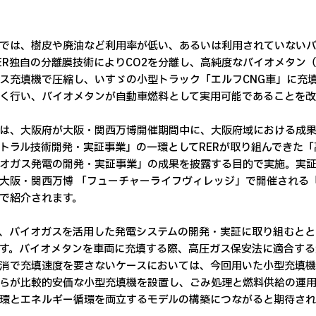
では、樹皮や廃油など利用率が低い、あるいは利用されていない
ER独自の分離膜技術によりCO2を分離し、高純度なバイオメタン
ス充填機で圧縮し、いすゞの小型トラック「エルフCNG車」に充
く行い、バイオメタンが自動車燃料として実用可能であることを
は、大阪府が大阪・関西万博開催期間中に、大阪府域における成果
トラル技術開発・実証事業」の一環としてRERが取り組んできた
オガス発電の開発・実証事業」の成果を披露する目的で実施。実証の
大阪・関西万博 「フューチャーライフヴィレッジ」で開催される
で紹介されます。
は、バイオガスを活用した発電システムの開発・実証に取り組むと
す。バイオメタンを車両に充填する際、高圧ガス保安法に適合する
消で充填速度を要さないケースにおいては、今回用いた小型充填機
らが比較的安価な小型充填機を設置し、ごみ処理と燃料供給の運用
環とエネルギー循環を両立するモデルの構築につながると期待され