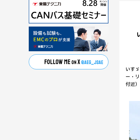
いすゞ
ー・リ
付近）