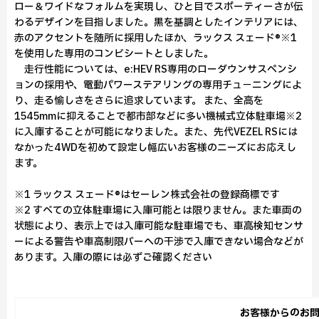
ロー＆ワイドなフォルムを実現し、ひと目でスポーティーさが伝
わるデザインを目指しました。黒を基調としたインテリアには、
赤のアクセントを随所に採用したほか、ラックス スェード®※1
を使用した専用のコンビシートとしました。
走行性能については、e:HEV RS専用のローダウンサスペンシ
ョンの採用や、電動パワーステアリングの専用チュ－ニングによ
り、走る愉しさをさらに追求しています。 また、全高を
1545mmに抑えることで都市部などに多い機械式立体駐車場※2
に入庫することが可能になりました。また、先代VEZEL RSには
なかった4WDを初めて設定し幅広いお客様のニーズにお応えし
ます。
※1 ラックス スェード®はセーレン株式会社の登録商標です
※2 すべての立体駐車場に入庫可能とは限りません。また車両の
状態により、表示上では入庫可能な駐車場でも、車高検知センサ
ーによる警告や車高制限バーへの干渉で入庫できない場合などが
あります。入庫の際には必ずご確認ください
お客様からのお